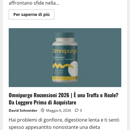
affrontano sfide nella...
Ulteriori
Per saperne di più
informazioni
su
Glucovin
Recensioni
2026
|
È
una
Truffa
o
Reale?
La
Verità
Nascosta
Omnipurge Recensioni 2026 | È una Truffa o Reale?
Da Leggere Prima di Acquistare
David Schneider
Maggio 6, 2026
0
Hai problemi di gonfiore, digestione lenta e ti senti
spesso appesantito nonostante una dieta