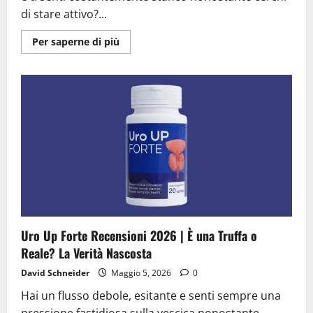
di stare attivo?...
Ulteriori
Per saperne di più
informazioni
su
Hypocardis
Recensioni
2026
|
È
una
Truffa
o
Reale?
Da
Leggere
Prima
di
Acquistare
Uro Up Forte Recensioni 2026 | È una Truffa o
Reale? La Verità Nascosta
David Schneider
Maggio 5, 2026
0
Hai un flusso debole, esitante e senti sempre una