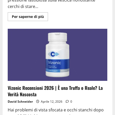
pressione fastidiosa sulla vescica nonostante
cerchi di stare...
Ulteriori
Per saperne di più
informazioni
su
Uro
Up
Forte
Recensioni
2026
|
È
una
Truffa
o
Reale?
La
Verità
Nascosta
Vizonic Recensioni 2026 | È una Truffa o Reale? La
Verità Nascosta
David Schneider
Aprile 12, 2026
0
Hai problemi di vista sfocata e occhi stanchi dopo