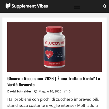
Vai
al
Menù
principale
contenuto
Glucovin Recensioni 2026 | È una Truffa o Reale? La
Verità Nascosta
David Schneider
Maggio 10, 2026
0
Hai problemi con picchi di zucchero imprevedibili,
stanchezza costante e voglie intense? Molti adulti