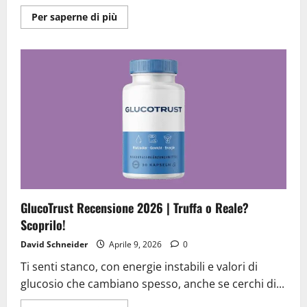
Ulteriori
Per saperne di più
informazioni
su
Fitify
Recensioni
2026
|
È
una
Truffa
o
Funziona
Davvero?
La
Verità
GlucoTrust Recensione 2026 | Truffa o Reale?
Scoprilo!
David Schneider
Aprile 9, 2026
0
Ti senti stanco, con energie instabili e valori di
glucosio che cambiano spesso, anche se cerchi di...