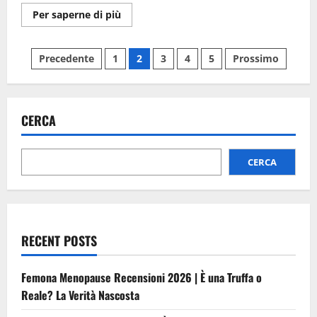
Ulteriori
Per saperne di più
informazioni
su
Glucotex
Paginazione
Recensioni
Precedente
1
2
3
4
5
Prossimo
e
Reclami
degli
2026
|
È
articoli
una
CERCA
Truffa?
La
Verità
Svelata!
CERCA
RECENT POSTS
Femona Menopause Recensioni 2026 | È una Truffa o
Reale? La Verità Nascosta