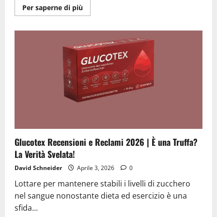
Ulteriori
Per saperne di più
informazioni
su
Dietter
Recensione
2026
|
Truffa
o
Onesto?
Leggi
prima
di
comprare
Glucotex Recensioni e Reclami 2026 | È una Truffa?
La Verità Svelata!
David Schneider
Aprile 3, 2026
0
Lottare per mantenere stabili i livelli di zucchero
nel sangue nonostante dieta ed esercizio è una
sfida...