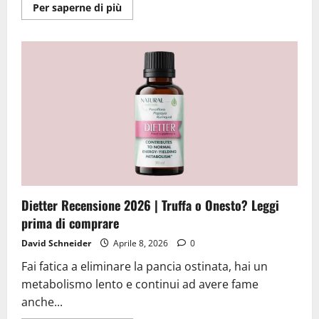
Ulteriori
Per saperne di più
informazioni
su
Paratozol
Recensioni
2026
|
È
una
Truffa
o
Reale?
Allerta!
Dietter Recensione 2026 | Truffa o Onesto? Leggi
prima di comprare
David Schneider
Aprile 8, 2026
0
Fai fatica a eliminare la pancia ostinata, hai un
metabolismo lento e continui ad avere fame
anche...