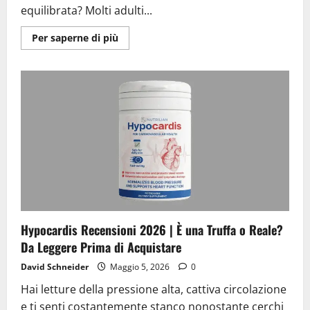
equilibrata? Molti adulti...
Ulteriori
Per saperne di più
informazioni
su
Omnipurge
Recensioni
2026
|
È
una
Truffa
o
Reale?
Da
Leggere
Prima
di
Acquistare
Hypocardis Recensioni 2026 | È una Truffa o Reale?
Da Leggere Prima di Acquistare
David Schneider
Maggio 5, 2026
0
Hai letture della pressione alta, cattiva circolazione
e ti senti costantemente stanco nonostante cerchi