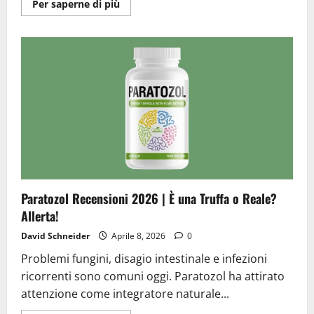
Ulteriori
Per saperne di più
informazioni
su
GlucoTrust
Recensione
2026
|
Truffa
o
Reale?
Scoprilo!
Paratozol Recensioni 2026 | È una Truffa o Reale?
Allerta!
David Schneider
Aprile 8, 2026
0
Problemi fungini, disagio intestinale e infezioni
ricorrenti sono comuni oggi. Paratozol ha attirato
attenzione come integratore naturale...