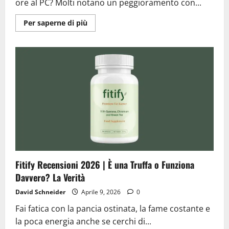
ore al PC? Molti notano un peggioramento con...
Ulteriori
Per saperne di più
informazioni
su
Vizonic
Recensioni
2026
|
È
una
Truffa
o
Reale?
La
Verità
Nascosta
Fitify Recensioni 2026 | È una Truffa o Funziona
Davvero? La Verità
David Schneider
Aprile 9, 2026
0
Fai fatica con la pancia ostinata, la fame costante e
la poca energia anche se cerchi di...