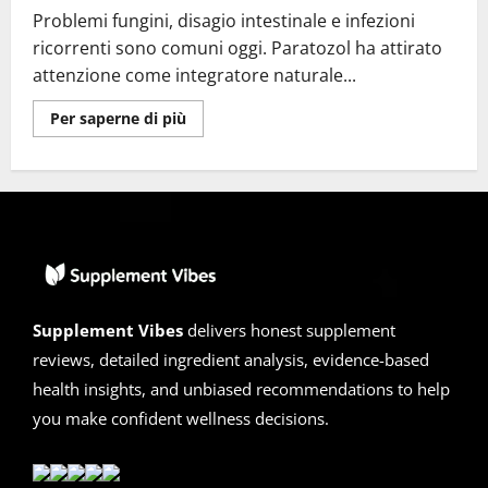
Problemi fungini, disagio intestinale e infezioni
ricorrenti sono comuni oggi. Paratozol ha attirato
attenzione come integratore naturale...
Ulteriori
Per saperne di più
informazioni
su
Paratozol
Recensioni
2026
|
È
una
Truffa
o
Reale?
Allerta!
Supplement Vibes
delivers honest supplement
reviews, detailed ingredient analysis, evidence-based
health insights, and unbiased recommendations to help
you make confident wellness decisions.