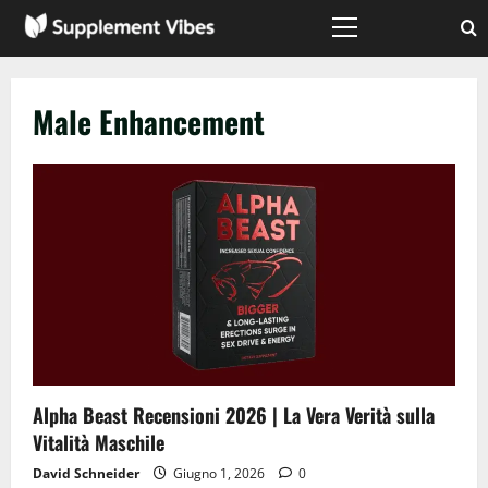
Vai
al
Menù
principale
contenuto
Male Enhancement
Alpha Beast Recensioni 2026 | La Vera Verità sulla
Vitalità Maschile
David Schneider
Giugno 1, 2026
0