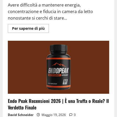
Avere difficoltà a mantenere energia,
concentrazione e fiducia in camera da letto
nonostante si cerchi di stare...
Ulteriori
Per saperne di più
informazioni
su
Alpha
Beast
Recensioni
2026
|
La
Vera
Verità
sulla
Vitalità
Maschile
Endo Peak Recensioni 2026 | È una Truffa o Reale? Il
Verdetto Finale
David Schneider
Maggio 19, 2026
0