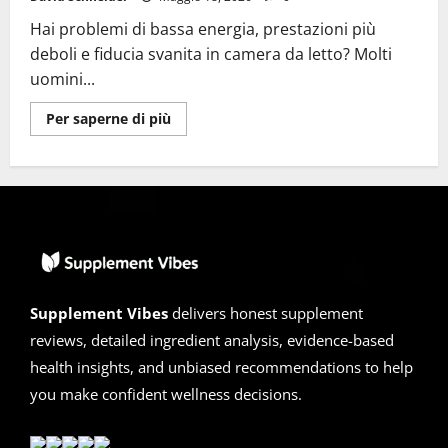
Hai problemi di bassa energia, prestazioni più
deboli e fiducia svanita in camera da letto? Molti
uomini...
Ulteriori
Per saperne di più
informazioni
su
Elvra
Recensioni
2026
|
È
una
Truffa
o
Reale?
La
Verità
Supplement Vibes
delivers honest supplement
Svelata
reviews, detailed ingredient analysis, evidence-based
health insights, and unbiased recommendations to help
you make confident wellness decisions.