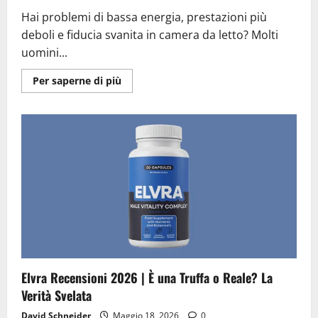
Hai problemi di bassa energia, prestazioni più
deboli e fiducia svanita in camera da letto? Molti
uomini...
Ulteriori
Per saperne di più
informazioni
su
Endo
Peak
Recensioni
2026
|
È
una
Truffa
o
Reale?
Il
Verdetto
Finale
Elvra Recensioni 2026 | È una Truffa o Reale? La
Verità Svelata
David Schneider
Maggio 18, 2026
0