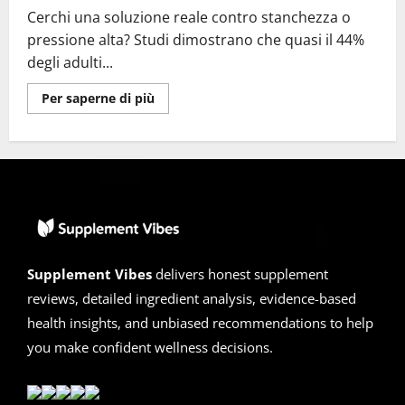
Cerchi una soluzione reale contro stanchezza o
pressione alta? Studi dimostrano che quasi il 44%
degli adulti...
Ulteriori
Per saperne di più
informazioni
su
Cardiotens
Plus
Recensione
2025:
Non
comprare
prima
di
aver
letto
Supplement Vibes
delivers honest supplement
reviews, detailed ingredient analysis, evidence-based
health insights, and unbiased recommendations to help
you make confident wellness decisions.