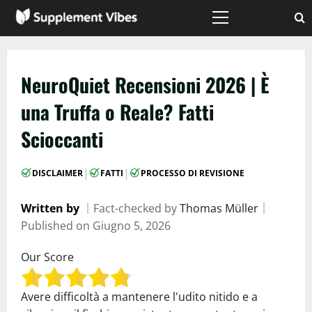
Vai
al
Menù
principale
contenuto
NeuroQuiet Recensioni 2026 | È
una Truffa o Reale? Fatti
Scioccanti
|
|
DISCLAIMER
FATTI
PROCESSO DI REVISIONE
Written by
｜
Fact-checked by
Thomas Müller
｜
Published on
Giugno 5, 2026
Our Score
Avere difficoltà a mantenere l'udito nitido e a