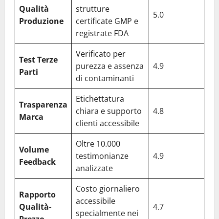
Qualità
strutture
5.0
Produzione
certificate GMP e
registrate FDA
Verificato per
Test Terze
purezza e assenza
4.9
Parti
di contaminanti
Etichettatura
Trasparenza
chiara e supporto
4.8
Marca
clienti accessibile
Oltre 10.000
Volume
testimonianze
4.9
Feedback
analizzate
Costo giornaliero
Rapporto
accessibile
Qualità-
4.7
specialmente nei
Prezzo