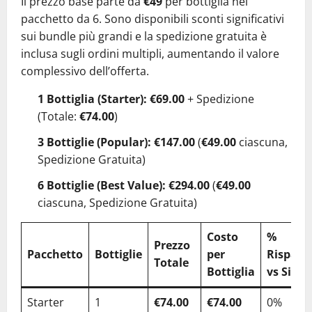
Il prezzo base parte da
€49
per bottiglia nel
pacchetto da 6. Sono disponibili sconti significativi
sui bundle più grandi e la spedizione gratuita è
inclusa sugli ordini multipli, aumentando il valore
complessivo dell’offerta.
1 Bottiglia (Starter):
€69.00
+ Spedizione
(Totale:
€74.00
)
3 Bottiglie (Popular):
€147.00
(
€49.00
ciascuna,
Spedizione Gratuita)
6 Bottiglie (Best Value):
€294.00
(
€49.00
ciascuna, Spedizione Gratuita)
Costo
%
Prezzo
Pacchetto
Bottiglie
per
Risparm
Totale
Bottiglia
vs Singo
Starter
1
€74.00
€74.00
0%