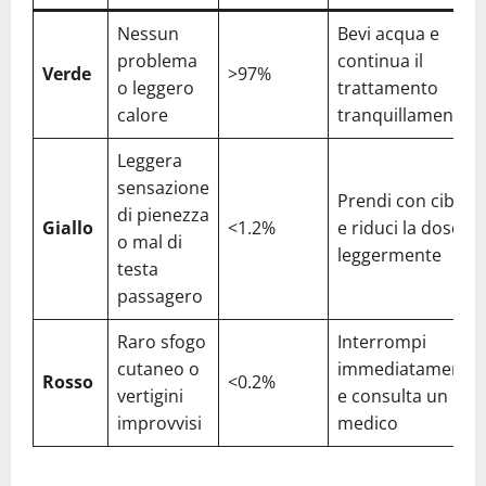
Nessun
Bevi acqua e
problema
continua il
Verde
>97%
o leggero
trattamento
calore
tranquillamente
Leggera
sensazione
Prendi con cibo
di pienezza
Giallo
<1.2%
e riduci la dose
o mal di
leggermente
testa
passagero
Raro sfogo
Interrompi
cutaneo o
immediatamente
Rosso
<0.2%
vertigini
e consulta un
improvvisi
medico