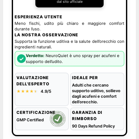
dal sito ufficiale
ESPERIENZA UTENTE
Meno fischi, udito più chiaro e maggiore comfort
durante l’uso.
LA NOSTRA OSSERVAZIONE
Supporta la funzione uditiva e la salute dell’orecchio con
ingredienti naturali.
Verdetto:
NeuroQuiet è uno spray per acufeni e
✓
supporto dell’udito.
VALUTAZIONE
IDEALE PER
DELL'ESPERTO
Adulti che cercano
supporto uditivo, sollievo
★★★★
★
★
4.9/5
dagli acufeni e comfort
dell’orecchio.
CERTIFICAZIONE
GARANZIA DI
RIMBORSO
GMP Certified
90 Days Refund Policy