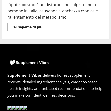
L’ipotiroidismo è un disturbo che colpisce molte
persone in Italia, causando stanchezza cronica e
rallentamento del metabolismo....
Ulteriori
Per saperne di più
informazioni
su
Thyroxan
Recensioni
2025
:
Supporto
Naturale
per
l’Ipotiroidismo
in
Italia
Supplement Vibes
delivers honest supplement
reviews, detailed ingredient analysis, evidence-based
health insights, and unbiased recommendations to help
you make confident wellness decisions.