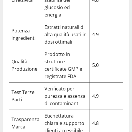
glucosio ed
energia
Estratti naturali di
Potenza
alta qualità usati in
4.9
Ingredienti
dosi ottimali
Prodotto in
Qualità
strutture
5.0
Produzione
certificate GMP e
registrate FDA
Verificato per
Test Terze
purezza e assenza
4.9
Parti
di contaminanti
Etichettatura
Trasparenza
chiara e supporto
4.8
Marca
clienti accessibile