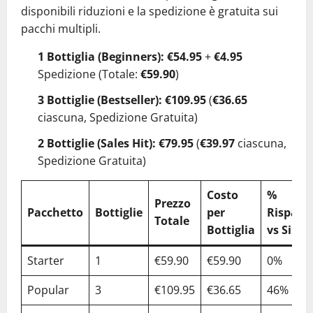
disponibili riduzioni e la spedizione è gratuita sui
pacchi multipli.
1 Bottiglia (Beginners):
€54.95
+
€4.95
Spedizione (Totale:
€59.90
)
3 Bottiglie (Bestseller):
€109.95
(
€36.65
ciascuna, Spedizione Gratuita)
2 Bottiglie (Sales Hit):
€79.95
(
€39.97
ciascuna,
Spedizione Gratuita)
Costo
%
Prezzo
Pacchetto
Bottiglie
per
Risparm
Totale
Bottiglia
vs Singo
Starter
1
€59.90
€59.90
0%
Popular
3
€109.95
€36.65
46%