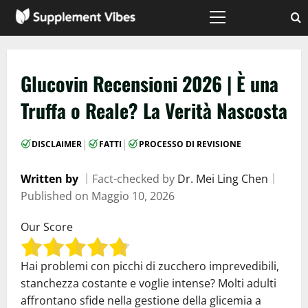
Vai
al
Menù
principale
contenuto
Glucovin Recensioni 2026 | È una
Truffa o Reale? La Verità Nascosta
|
|
DISCLAIMER
FATTI
PROCESSO DI REVISIONE
Written by
｜
Fact-checked by
Dr. Mei Ling Chen
｜
Published on
Maggio 10, 2026
Our Score
Hai problemi con picchi di zucchero imprevedibili,
stanchezza costante e voglie intense? Molti adulti
affrontano sfide nella gestione della glicemia a