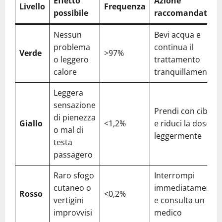
Effetto
Azione
Livello
Frequenza
possibile
raccomandata
Nessun
Bevi acqua e
problema
continua il
Verde
>97%
o leggero
trattamento
calore
tranquillamente
Leggera
sensazione
Prendi con cibo
di pienezza
Giallo
<1,2%
e riduci la dose
o mal di
leggermente
testa
passagero
Raro sfogo
Interrompi
cutaneo o
immediatamente
Rosso
<0,2%
vertigini
e consulta un
improvvisi
medico