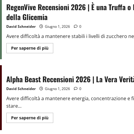
È
RegenVive Recensioni 2026 | È una Truffa o 
una
Truffa
o
della Glicemia
Reale?
La
Verità
David Schneider
Giugno 1, 2026
0
Svelata
Avere difficoltà a mantenere stabili i livelli di zucchero n
Ulteriori
Per saperne di più
informazioni
su
RegenVive
Recensioni
2026
|
Alpha Beast Recensioni 2026 | La Vera Verità
È
una
Truffa
David Schneider
Giugno 1, 2026
0
o
Reale?
Avere difficoltà a mantenere energia, concentrazione e fi
La
Verità
stare...
Nascosta
sul
Controllo
Ulteriori
Per saperne di più
della
informazioni
Glicemia
su
Alpha