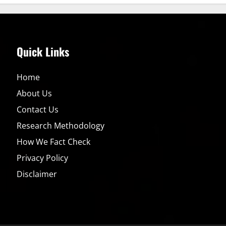
Beast
Recensioni
2026
|
La
Vera
Verità
Quick Links
sulla
Vitalità
Maschile
Home
About Us
Contact Us
Research Methodology
How We Fact Check
Privacy Policy
Disclaimer