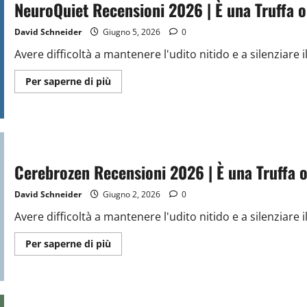
È
NeuroQuiet Recensioni 2026 | È una Truffa o
una
Truffa
o
David Schneider
Giugno 5, 2026
0
Reale?
La
Avere difficoltà a mantenere l'udito nitido e a silenziare i
Verità
Nascosta
Ulteriori
Per saperne di più
informazioni
su
NeuroQuiet
Recensioni
2026
|
È
una
Cerebrozen Recensioni 2026 | È una Truffa o
Truffa
o
Reale?
David Schneider
Giugno 2, 2026
0
Fatti
Scioccanti
Avere difficoltà a mantenere l'udito nitido e a silenziare i
Ulteriori
Per saperne di più
informazioni
su
Cerebrozen
Recensioni
2026
|