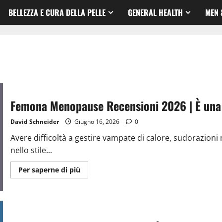
BELLEZZA E CURA DELLA PELLE
GENERAL HEALTH
MEN 
Femona Menopause Recensioni 2026 | È una T
David Schneider
Giugno 16, 2026
0
Avere difficoltà a gestire vampate di calore, sudorazion
nello stile...
Ulteriori
Per saperne di più
informazioni
su
Femona
Menopause
Recensioni
2026
|