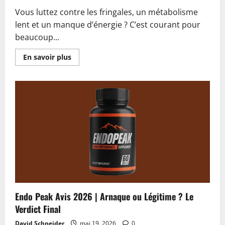
Vous luttez contre les fringales, un métabolisme
lent et un manque d’énergie ? C’est courant pour
beaucoup...
En
En savoir plus
savoir
plus
sur
CoreGLP
Avis
2026
|
Arnaque
ou
Légitime
?
La
Vérité
Impartiale
Endo Peak Avis 2026 | Arnaque ou Légitime ? Le
Verdict Final
David Schneider
mai 19, 2026
0