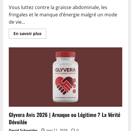
Vous luttez contre la graisse abdominale, les
fringales et le manque d’énergie malgré un mode
de vie...
En
En savoir plus
savoir
plus
sur
Leava
Diet
Gummies
Avis
2026
|
Arnaque
ou
Légitime
?
Alerte
:
À
Lire
Avant
d’Acheter
Glyvera Avis 2026 | Arnaque ou Légitime ? La Vérité
Dévoilée
David Schneider
mai 11, 2026
0