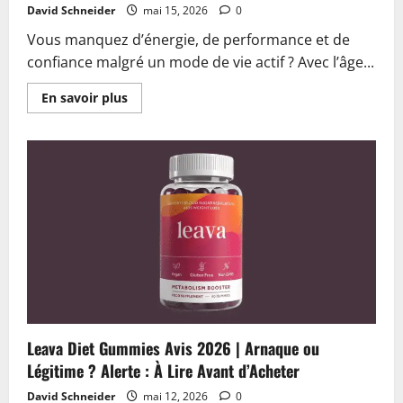
David Schneider
mai 15, 2026
0
Vous manquez d’énergie, de performance et de
confiance malgré un mode de vie actif ? Avec l’âge...
En
En savoir plus
savoir
plus
sur
Manergy
Avis
2026
|
Arnaque
ou
Légitime
?
Alerte
:
La
Vérité
Dévoilée
Leava Diet Gummies Avis 2026 | Arnaque ou
Légitime ? Alerte : À Lire Avant d’Acheter
David Schneider
mai 12, 2026
0