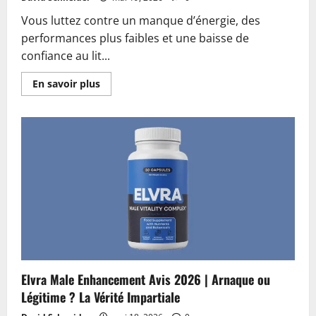
Vous luttez contre un manque d’énergie, des
performances plus faibles et une baisse de
confiance au lit...
En
En savoir plus
savoir
plus
sur
Endo
Peak
Avis
2026
|
Arnaque
ou
Légitime
?
Le
Verdict
Final
Elvra Male Enhancement Avis 2026 | Arnaque ou
Légitime ? La Vérité Impartiale