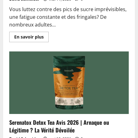
Vous luttez contre des pics de sucre imprévisibles,
une fatigue constante et des fringales? De
nombreux adultes...
En
En savoir plus
savoir
plus
sur
Glyvera
Avis
2026
|
Arnaque
ou
Légitime
?
La
Vérité
Dévoilée
Serenatox Detox Tea Avis 2026 | Arnaque ou
Légitime ? La Vérité Dévoilée