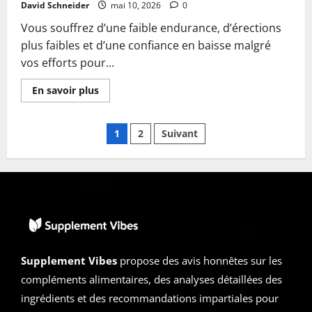
David Schneider
mai 10, 2026
0
Vous souffrez d’une faible endurance, d’érections
plus faibles et d’une confiance en baisse malgré
vos efforts pour...
En
En savoir plus
savoir
plus
sur
Pagination
XP69
1
2
Suivant
Avis
2026
des
|
Arnaque
ou
publications
Légitime
?
À
Lire
Avant
d’Acheter
Supplement Vibes
propose des avis honnêtes sur les
compléments alimentaires, des analyses détaillées des
ingrédients et des recommandations impartiales pour