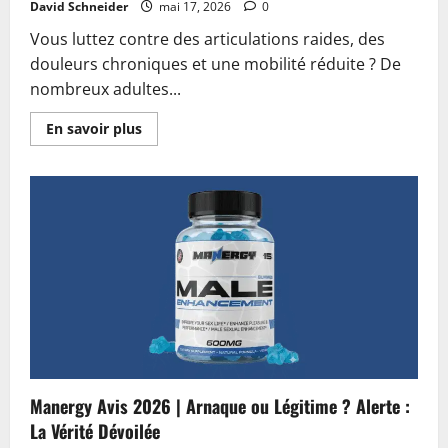
David Schneider
mai 17, 2026
0
Vous luttez contre des articulations raides, des
douleurs chroniques et une mobilité réduite ? De
nombreux adultes...
En
En savoir plus
savoir
plus
sur
Active
Move
Joint
Capsules
Avis
2026
|
Arnaque
ou
Légitime
?
La
Vérité
Dévoilée
Manergy Avis 2026 | Arnaque ou Légitime ? Alerte :
La Vérité Dévoilée