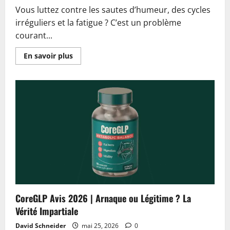
Vous luttez contre les sautes d’humeur, des cycles
irréguliers et la fatigue ? C’est un problème
courant...
En
En savoir plus
savoir
plus
sur
Lioria
Hormone
Balance
Formula
Avis
2026
|
Arnaque
ou
Légitime
?
La
Vérité
Impartiale
CoreGLP Avis 2026 | Arnaque ou Légitime ? La
Vérité Impartiale
David Schneider
mai 25, 2026
0