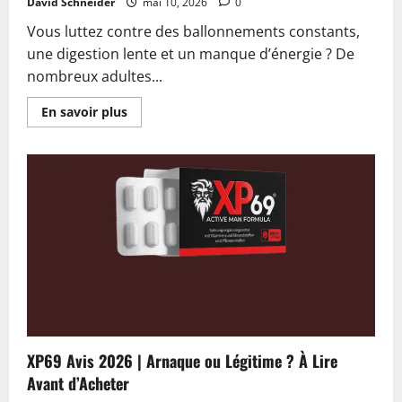
David Schneider
mai 10, 2026
0
Vous luttez contre des ballonnements constants,
une digestion lente et un manque d’énergie ? De
nombreux adultes...
En
En savoir plus
savoir
plus
sur
Serenatox
Detox
Tea
Avis
2026
|
Arnaque
ou
Légitime
?
La
Vérité
Dévoilée
XP69 Avis 2026 | Arnaque ou Légitime ? À Lire
Avant d’Acheter