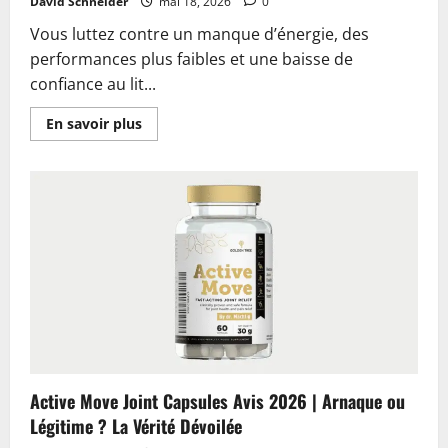
David Schneider
mai 18, 2026
0
Vous luttez contre un manque d’énergie, des
performances plus faibles et une baisse de
confiance au lit...
En
En savoir plus
savoir
plus
sur
Elvra
Male
Enhancement
Avis
2026
|
Arnaque
ou
Légitime
?
La
Vérité
Impartiale
Active Move Joint Capsules Avis 2026 | Arnaque ou
Légitime ? La Vérité Dévoilée