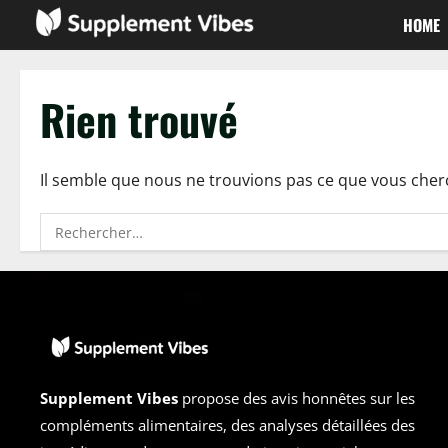
Passer
HOME
au
contenu
Rien trouvé
Il semble que nous ne trouvions pas ce que vous cher
Rechercher :
Supplement Vibes
propose des avis honnêtes sur les
compléments alimentaires, des analyses détaillées des