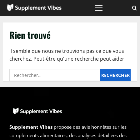
Passer
au
Menu
principal
contenu
Rien trouvé
Il semble que nous ne trouvions pas ce que vous
cherchez. Peut-être qu'une recherche peut aider.
Rechercher :
Supplement Vibes
propose des avis honnêtes sur les
compléments alimentaires, des analyses détaillées des