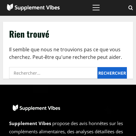
Passer
au
Menu
principal
contenu
Rien trouvé
Il semble que nous ne trouvions pas ce que vous
cherchez. Peut-être qu'une recherche peut aider.
Rechercher :
Supplement Vibes
propose des avis honnêtes sur les
compléments alimentaires, des analyses détaillées des