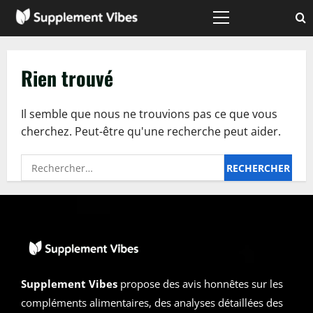
Passer
au
Menu
principal
contenu
Rien trouvé
Il semble que nous ne trouvions pas ce que vous
cherchez. Peut-être qu'une recherche peut aider.
Rechercher :
Supplement Vibes
propose des avis honnêtes sur les
compléments alimentaires, des analyses détaillées des