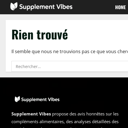
Passer
HOME
au
contenu
Rien trouvé
Il semble que nous ne trouvions pas ce que vous cher
Rechercher :
Supplement Vibes
propose des avis honnêtes sur les
compléments alimentaires, des analyses détaillées des