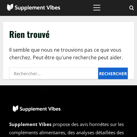
Passer
au
Menu
principal
contenu
Rien trouvé
Il semble que nous ne trouvions pas ce que vous
cherchez. Peut-être qu'une recherche peut aider.
Rechercher :
Supplement Vibes
propose des avis honnêtes sur les
compléments alimentaires, des analyses détaillées des