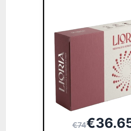
€36.6
€74