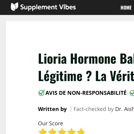
Passer
HOME
au
contenu
Lioria Hormone Ba
Légitime ? La Véri
AVIS DE NON-RESPONSABILITÉ
|
Written by
｜
Fact-checked by
Dr. Ai
Our Score