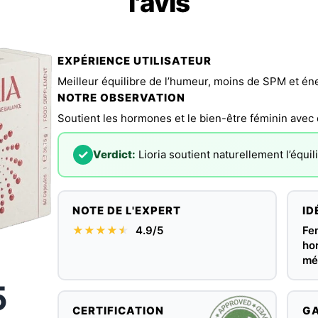
l'avis
EXPÉRIENCE UTILISATEUR
Meilleur équilibre de l’humeur, moins de SPM et énerg
NOTRE OBSERVATION
Soutient les hormones et le bien-être féminin avec
✓
Verdict:
Lioria soutient naturellement l’équi
NOTE DE L'EXPERT
ID
★★★★
★
★
4.9/5
Fe
ho
mé
5
CERTIFICATION
GA