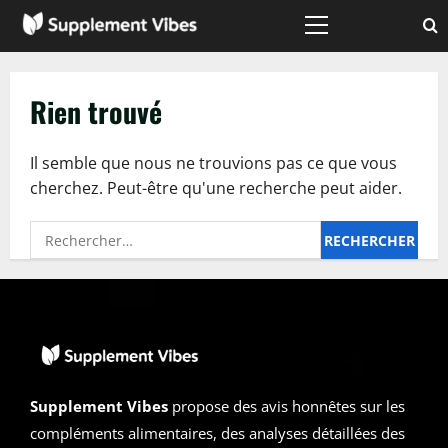
Passer
au
Menu
principal
contenu
Rien trouvé
Il semble que nous ne trouvions pas ce que vous
cherchez. Peut-être qu'une recherche peut aider.
Rechercher :
Supplement Vibes
propose des avis honnêtes sur les
compléments alimentaires, des analyses détaillées des