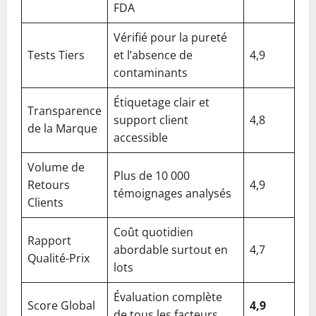
FDA
Vérifié pour la pureté
Tests Tiers
et l’absence de
4,9
contaminants
Étiquetage clair et
Transparence
support client
4,8
de la Marque
accessible
Volume de
Plus de 10 000
Retours
4,9
témoignages analysés
Clients
Coût quotidien
Rapport
abordable surtout en
4,7
Qualité-Prix
lots
Évaluation complète
Score Global
4,9
de tous les facteurs