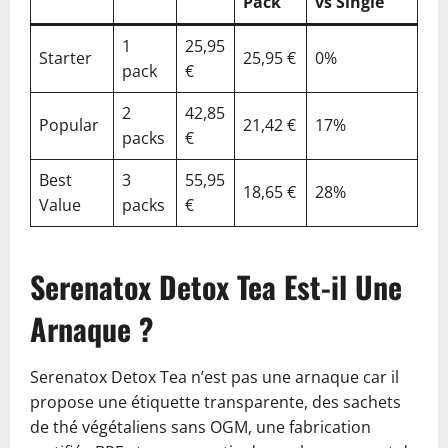
Pack
vs Single
1
25,95
Starter
25,95 €
0%
pack
€
2
42,85
Popular
21,42 €
17%
packs
€
Best
3
55,95
18,65 €
28%
Value
packs
€
Serenatox Detox Tea Est-il Une
Arnaque ?
Serenatox Detox Tea n’est pas une arnaque car il
propose une étiquette transparente, des sachets
de thé végétaliens sans OGM, une fabrication