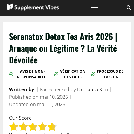
Passer
au
Menu
principal
contenu
Serenatox Detox Tea Avis 2026 |
Arnaque ou Légitime ? La Vérité
Dévoilée
AVIS DE NON-
VÉRIFICATION
PROCESSUS DE
|
|
RESPONSABILITÉ
DES FAITS
RÉVISION
Written by
｜
Fact-checked by
Dr. Laura Kim
｜
Published on
mai 10, 2026
｜
Updated on
mai 11, 2026
Our Score