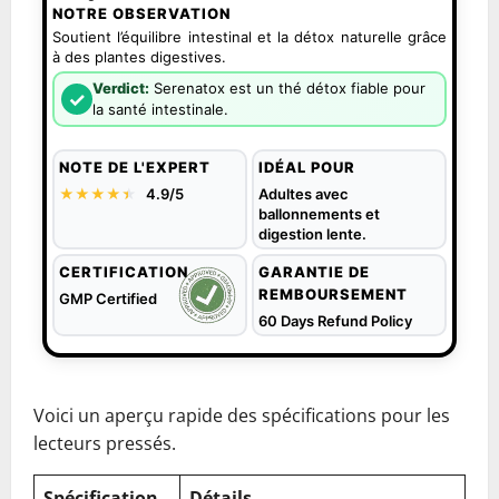
NOTRE OBSERVATION
Soutient l’équilibre intestinal et la détox naturelle grâce
à des plantes digestives.
Verdict:
Serenatox est un thé détox fiable pour
✓
la santé intestinale.
NOTE DE L'EXPERT
IDÉAL POUR
★★★★
★
★
4.9/5
Adultes avec
ballonnements et
digestion lente.
CERTIFICATION
GARANTIE DE
REMBOURSEMENT
GMP Certified
60 Days Refund Policy
Voici un aperçu rapide des spécifications pour les
lecteurs pressés.
Spécification
Détails