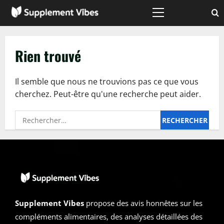
Passer
au
Menu
principal
contenu
Rien trouvé
Il semble que nous ne trouvions pas ce que vous
cherchez. Peut-être qu'une recherche peut aider.
Rechercher :
Supplement Vibes
propose des avis honnêtes sur les
compléments alimentaires, des analyses détaillées des