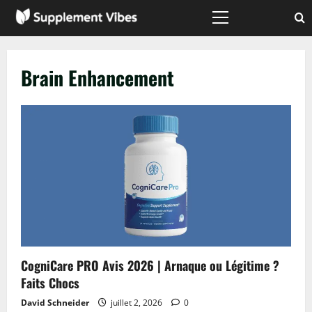
Passer
au
Menu
principal
contenu
Brain Enhancement
CogniCare PRO Avis 2026 | Arnaque ou Légitime ?
Faits Chocs
David Schneider
juillet 2, 2026
0