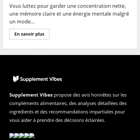
Vous luttez pour garder une concentration nette,
une mémoire claire et une énergie mentale malgré
un mode...
En
En savoir plus
savoir
plus
sur
CogniCare
PRO
Avis
2026
|
Arnaque
ou
Légitime
?
Faits
Supplement Vibes
propose des avis honnêtes sur les
Chocs
compléments alimentaires, des analyses détaillées des
ingrédients et des recommandations impartiales pour
vous aider à prendre des décisions éclairées.