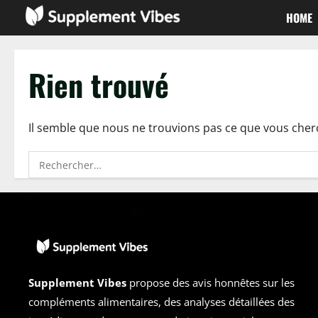
Passer
HOME
au
contenu
Rien trouvé
Il semble que nous ne trouvions pas ce que vous cher
Rechercher :
Supplement Vibes
propose des avis honnêtes sur les
compléments alimentaires, des analyses détaillées des