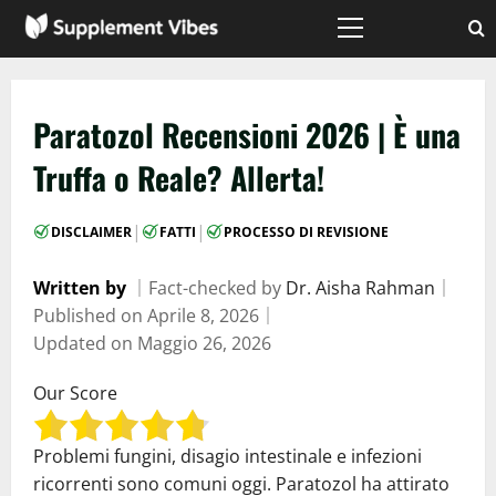
Vai
al
Menù
principale
contenuto
Paratozol Recensioni 2026 | È una
Truffa o Reale? Allerta!
|
|
DISCLAIMER
FATTI
PROCESSO DI REVISIONE
Written by
｜
Fact-checked by
Dr. Aisha Rahman
｜
Published on
Aprile 8, 2026
｜
Updated on
Maggio 26, 2026
Our Score
Problemi fungini, disagio intestinale e infezioni
ricorrenti sono comuni oggi. Paratozol ha attirato