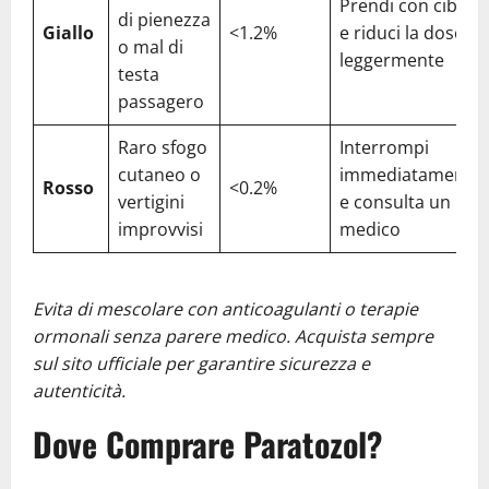
Prendi con cibo
di pienezza
Giallo
<1.2%
e riduci la dose
o mal di
leggermente
testa
passagero
Raro sfogo
Interrompi
cutaneo o
immediatamente
Rosso
<0.2%
vertigini
e consulta un
improvvisi
medico
Evita di mescolare con anticoagulanti o terapie
ormonali senza parere medico. Acquista sempre
sul sito ufficiale per garantire sicurezza e
autenticità.
Dove Comprare Paratozol?