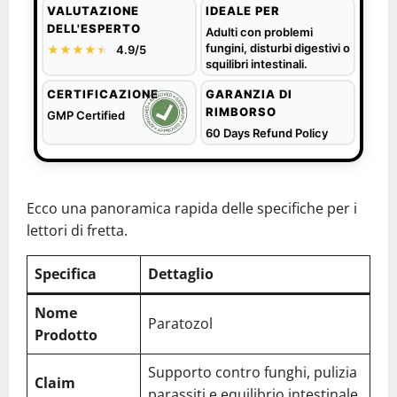
VALUTAZIONE
IDEALE PER
DELL'ESPERTO
Adulti con problemi
fungini, disturbi digestivi o
★★★★
★
★
4.9/5
squilibri intestinali.
CERTIFICAZIONE
GARANZIA DI
RIMBORSO
GMP Certified
60 Days Refund Policy
Ecco una panoramica rapida delle specifiche per i
lettori di fretta.
Specifica
Dettaglio
Nome
Paratozol
Prodotto
Supporto contro funghi, pulizia
Claim
parassiti e equilibrio intestinale