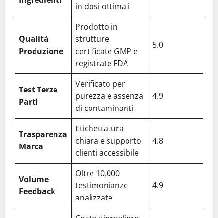
in dosi ottimali
Prodotto in
Qualità
strutture
5.0
Produzione
certificate GMP e
registrate FDA
Verificato per
Test Terze
purezza e assenza
4.9
Parti
di contaminanti
Etichettatura
Trasparenza
chiara e supporto
4.8
Marca
clienti accessibile
Oltre 10.000
Volume
testimonianze
4.9
Feedback
analizzate
Costo giornaliero