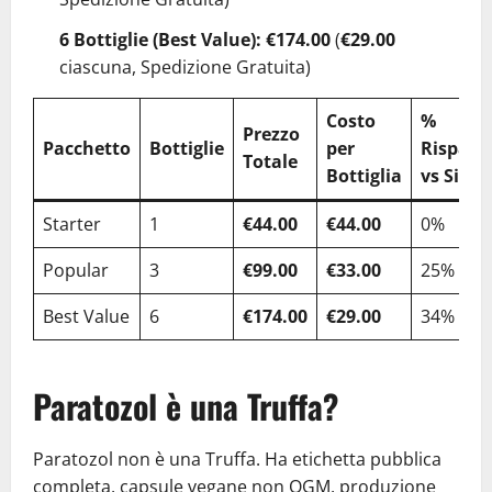
6 Bottiglie (Best Value):
€174.00
(
€29.00
ciascuna, Spedizione Gratuita)
Costo
%
Prezzo
Pacchetto
Bottiglie
per
Risparm
Totale
Bottiglia
vs Singo
Starter
1
€44.00
€44.00
0%
Popular
3
€99.00
€33.00
25%
Best Value
6
€174.00
€29.00
34%
Paratozol è una Truffa?
Paratozol non è una Truffa. Ha etichetta pubblica
completa, capsule vegane non OGM, produzione