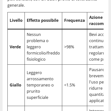
generale.
Azione
Livello
Effetto possibile
Frequenza
raccomand
Nessun
Bevi acqua 
problema o
continua il
Verde
leggero
>98%
trattament
formicolio/freddo
regolarmen
fisiologico
come previ
Pausare
Leggero
brevement
arrossamento
l'uso per 2
Giallo
temporaneo o
<1.5%
ridurre la
prurito
quantità
superficiale
applicata
Interrompi