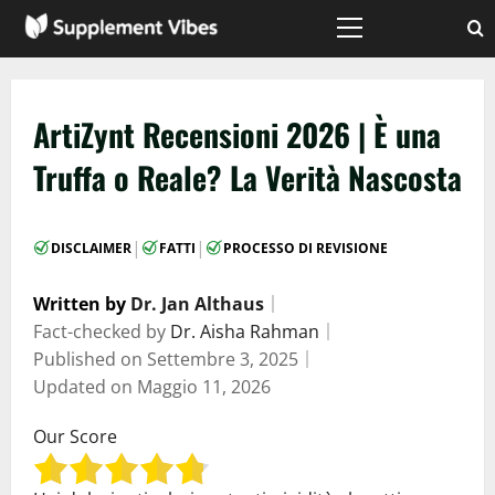
Vai
al
Menù
principale
contenuto
ArtiZynt Recensioni 2026 | È una
Truffa o Reale? La Verità Nascosta
|
|
DISCLAIMER
FATTI
PROCESSO DI REVISIONE
Written by
Dr. Jan Althaus
｜
Fact-checked by
Dr. Aisha Rahman
｜
Published on
Settembre 3, 2025
｜
Updated on
Maggio 11, 2026
Our Score