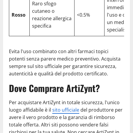
Raro sfogo
immediata
cutaneo o
Rosso
<0.5%
l'uso e con
reazione allergica
un medico
specifica
specialista
Evita l'uso combinato con altri farmaci topici
potenti senza parere medico preventivo. Acquista
sempre sul sito ufficiale per garantire sicurezza,
autenticità e qualità del prodotto certificato.
Dove Comprare ArtiZynt?
Per acquistare ArtiZynt in totale sicurezza, l'unico
luogo affidabile è il
sito ufficiale
del produttore per
avere il vero prodotto e la garanzia di rimborso
totale offerta. Altri siti possono vendere falsi
rischiosi per la tua salute. Non cercare ArtiZynt in