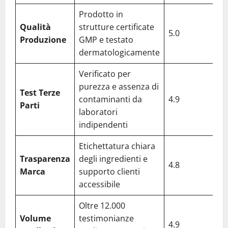
Prodotto in
Qualità
strutture certificate
5.0
Produzione
GMP e testato
dermatologicamente
Verificato per
purezza e assenza di
Test Terze
contaminanti da
4.9
Parti
laboratori
indipendenti
Etichettatura chiara
Trasparenza
degli ingredienti e
4.8
Marca
supporto clienti
accessibile
Oltre 12.000
Volume
testimonianze
4.9