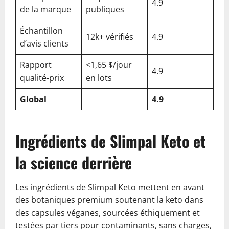
4.9
de la marque
publiques
Échantillon
12k+ vérifiés
4.9
d’avis clients
Rapport
<1,65 $/jour
4.9
qualité-prix
en lots
Global
4.9
Ingrédients de Slimpal Keto et
la science derrière
Les ingrédients de Slimpal Keto mettent en avant
des botaniques premium soutenant la keto dans
des capsules véganes, sourcées éthiquement et
testées par tiers pour contaminants, sans charges,