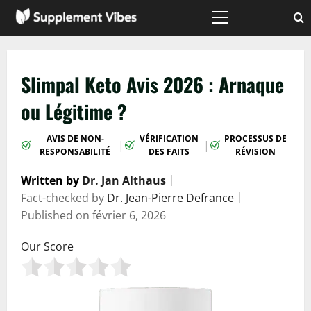
Passer
au
Menu
principal
contenu
Slimpal Keto Avis 2026 : Arnaque
ou Légitime ?
AVIS DE NON-
VÉRIFICATION
PROCESSUS DE
|
|
RESPONSABILITÉ
DES FAITS
RÉVISION
Written by
Dr. Jan Althaus
｜
Fact-checked by
Dr. Jean-Pierre Defrance
｜
Published on
février 6, 2026
Our Score