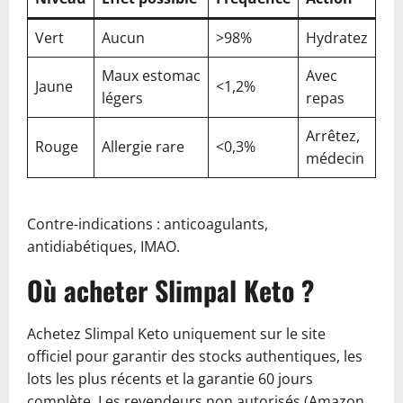
Vert
Aucun
>98%
Hydratez
Maux estomac
Avec
Jaune
<1,2%
légers
repas
Arrêtez,
Rouge
Allergie rare
<0,3%
médecin
Contre-indications : anticoagulants,
antidiabétiques, IMAO.
Où acheter Slimpal Keto ?
Achetez Slimpal Keto uniquement sur le site
officiel pour garantir des stocks authentiques, les
lots les plus récents et la garantie 60 jours
complète. Les revendeurs non autorisés (Amazon,