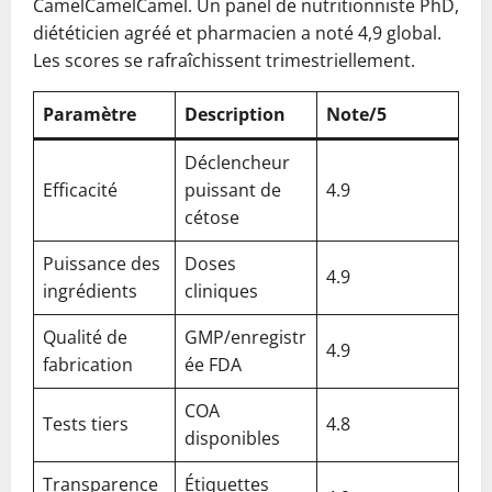
CamelCamelCamel. Un panel de nutritionniste PhD,
diététicien agréé et pharmacien a noté 4,9 global.
Les scores se rafraîchissent trimestriellement.
Paramètre
Description
Note/5
Déclencheur
Efficacité
puissant de
4.9
cétose
Puissance des
Doses
4.9
ingrédients
cliniques
Qualité de
GMP/enregistr
4.9
fabrication
ée FDA
COA
Tests tiers
4.8
disponibles
Transparence
Étiquettes