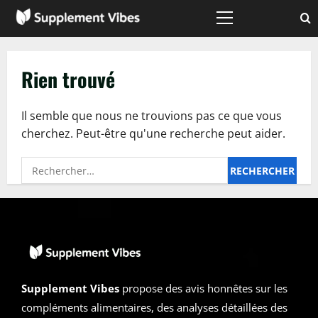
Passer
au
Menu
principal
contenu
Rien trouvé
Il semble que nous ne trouvions pas ce que vous
cherchez. Peut-être qu'une recherche peut aider.
Rechercher :
Supplement Vibes
propose des avis honnêtes sur les
compléments alimentaires, des analyses détaillées des