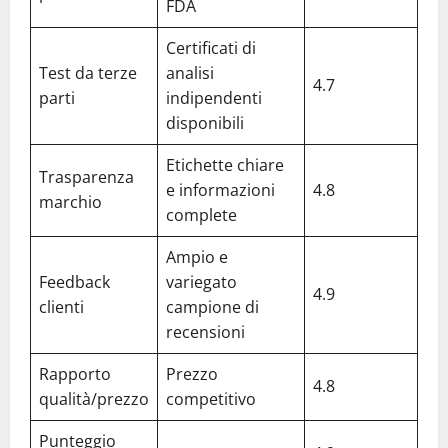
FDA
Certificati di
Test da terze
analisi
4.7
parti
indipendenti
disponibili
Etichette chiare
Trasparenza
e informazioni
4.8
marchio
complete
Ampio e
Feedback
variegato
4.9
clienti
campione di
recensioni
Rapporto
Prezzo
4.8
qualità/prezzo
competitivo
Punteggio