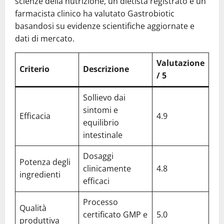
scienze della nutrizione, un dietista registrato e un
farmacista clinico ha valutato Gastrobiotic
basandosi su evidenze scientifiche aggiornate e
dati di mercato.
Valutazione
Criterio
Descrizione
/ 5
Sollievo dai
sintomi e
Efficacia
4.9
equilibrio
intestinale
Dosaggi
Potenza degli
clinicamente
4.8
ingredienti
efficaci
Processo
Qualità
certificato GMP e
5.0
produttiva