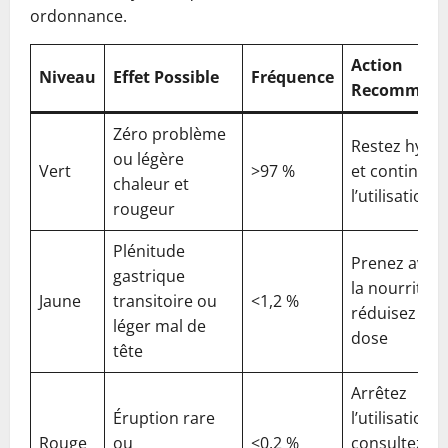
ordonnance.
Action
Niveau
Effet Possible
Fréquence
Recomman
Zéro problème
Restez hydra
ou légère
Vert
>97 %
et continuez
chaleur et
l’utilisation
rougeur
Plénitude
Prenez avec
gastrique
la nourriture
Jaune
transitoire ou
<1,2 %
réduisez la
léger mal de
dose
tête
Arrêtez
Éruption rare
l’utilisation e
Rouge
ou
<0,2 %
consultez un