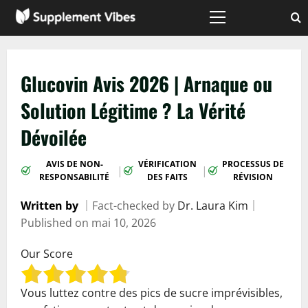
Passer
au
Menu
principal
contenu
Glucovin Avis 2026 | Arnaque ou
Solution Légitime ? La Vérité
Dévoilée
AVIS DE NON-
VÉRIFICATION
PROCESSUS DE
|
|
RESPONSABILITÉ
DES FAITS
RÉVISION
Written by
｜
Fact-checked by
Dr. Laura Kim
｜
Published on
mai 10, 2026
Our Score
Vous luttez contre des pics de sucre imprévisibles,