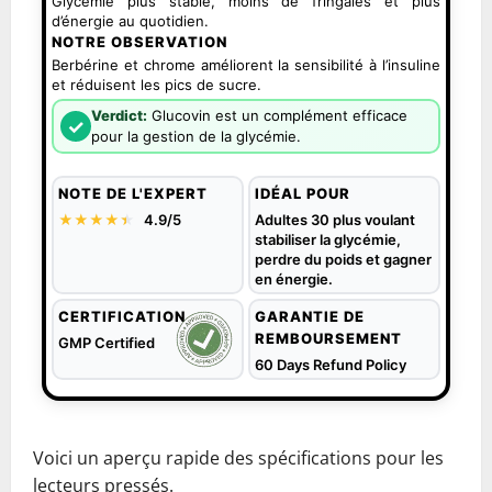
Glycémie plus stable, moins de fringales et plus
d’énergie au quotidien.
NOTRE OBSERVATION
Berbérine et chrome améliorent la sensibilité à l’insuline
et réduisent les pics de sucre.
Verdict:
Glucovin est un complément efficace
✓
pour la gestion de la glycémie.
NOTE DE L'EXPERT
IDÉAL POUR
★★★★
★
★
4.9/5
Adultes 30 plus voulant
stabiliser la glycémie,
perdre du poids et gagner
en énergie.
CERTIFICATION
GARANTIE DE
REMBOURSEMENT
GMP Certified
60 Days Refund Policy
Voici un aperçu rapide des spécifications pour les
lecteurs pressés.