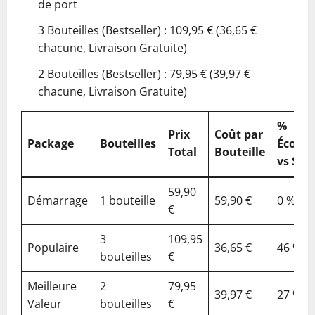
de port
3 Bouteilles (Bestseller) : 109,95 € (36,65 €
chacune, Livraison Gratuite)
2 Bouteilles (Bestseller) : 79,95 € (39,97 €
chacune, Livraison Gratuite)
%
Prix
Coût par
Package
Bouteilles
Écono
Total
Bouteille
vs Sim
59,90
Démarrage
1 bouteille
59,90 €
0 %
€
3
109,95
Populaire
36,65 €
46 %
bouteilles
€
Meilleure
2
79,95
39,97 €
27 %
Valeur
bouteilles
€