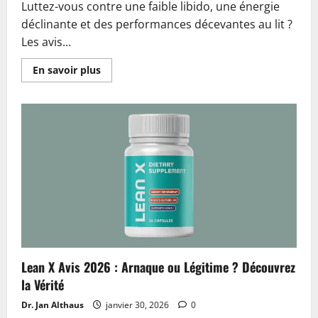
Luttez-vous contre une faible libido, une énergie
déclinante et des performances décevantes au lit ?
Les avis...
En
En savoir plus
savoir
plus
sur
VirilBlue
Avis
2026
:
Arnaque
ou
Légitime
?
Découvrez
la
Vérité
Lean X Avis 2026 : Arnaque ou Légitime ? Découvrez
la Vérité
Dr. Jan Althaus
janvier 30, 2026
0