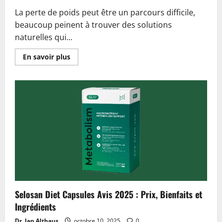
La perte de poids peut être un parcours difficile,
beaucoup peinent à trouver des solutions
naturelles qui...
En
En savoir plus
savoir
plus
sur
Nutrical
Avis
2025
:
Bienfaits
Réels,
Prix
&
Vérité
Dévoilée!
Selosan Diet Capsules Avis 2025 : Prix, Bienfaits et
Ingrédients
Dr. Jan Althaus
octobre 10, 2025
0