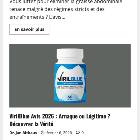
Vous luttez pour éliminer la graisse abdominale
tenace malgré des régimes stricts et des
entraînements ? L’avis...
En
En savoir plus
savoir
plus
sur
Slimpal
Keto
Avis
2026
:
Arnaque
ou
Légitime
?
VirilBlue Avis 2026 : Arnaque ou Légitime ?
Découvrez la Vérité
Dr. Jan Althaus
février 6, 2026
0