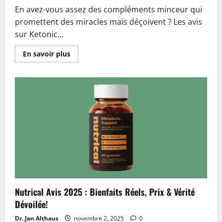
En avez-vous assez des compléments minceur qui
promettent des miracles mais déçoivent ? Les avis
sur Ketonic...
En
En savoir plus
savoir
plus
sur
Ketonic
Avis
2026
:
Arnaque
ou
Légitime
?
Fonctionne-
t-
il
Vraiment
?
Nutrical Avis 2025 : Bienfaits Réels, Prix & Vérité
Dévoilée!
Dr. Jan Althaus
novembre 2, 2025
0