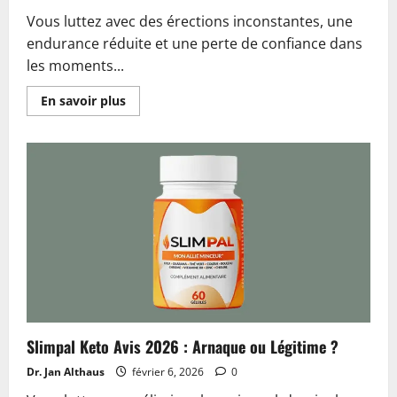
Vous luttez avec des érections inconstantes, une
endurance réduite et une perte de confiance dans
les moments...
En
En savoir plus
savoir
plus
sur
Formelan
Gel
Avis
2026
:
Escroquerie
ou
Résultats
Réels
?
Slimpal Keto Avis 2026 : Arnaque ou Légitime ?
Dr. Jan Althaus
février 6, 2026
0