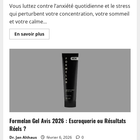
Vous luttez contre l’anxiété quotidienne et le stress
qui perturbent votre concentration, votre sommeil
et votre calme...
En
En savoir plus
savoir
plus
sur
Vital
CBD
Capsules
Avis
2026
:
Arnaque
ou
Légitime?
Formelan Gel Avis 2026 : Escroquerie ou Résultats
Réels ?
Dr. Jan Althaus
février 6, 2026
0