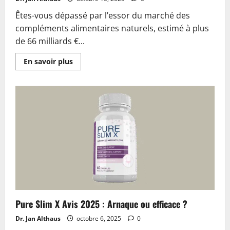
Êtes-vous dépassé par l’essor du marché des
compléments alimentaires naturels, estimé à plus
de 66 milliards €...
En
En savoir plus
savoir
plus
sur
Selosan
Diet
Capsules
Avis 2025
:
Prix,
Bienfaits
et
Ingrédients
Pure Slim X Avis 2025 : Arnaque ou efficace ?
Dr. Jan Althaus
octobre 6, 2025
0