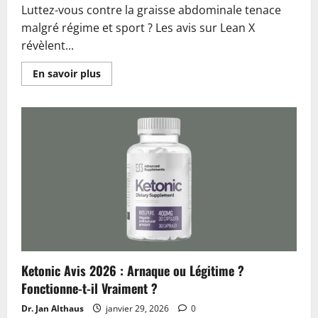
Luttez-vous contre la graisse abdominale tenace
malgré régime et sport ? Les avis sur Lean X
révèlent...
En
En savoir plus
savoir
plus
sur
Lean
X
Avis
2026
:
Arnaque
ou
Légitime
?
Découvrez
la
Vérité
Ketonic Avis 2026 : Arnaque ou Légitime ?
Fonctionne-t-il Vraiment ?
Dr. Jan Althaus
janvier 29, 2026
0