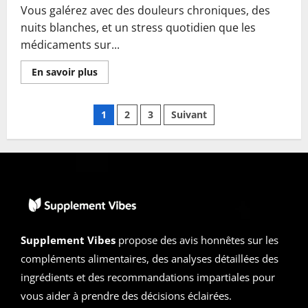
Vous galérez avec des douleurs chroniques, des
nuits blanches, et un stress quotidien que les
médicaments sur...
En
En savoir plus
savoir
plus
sur
Pagination
CBD
1
2
3
Suivant
Vital
Oil
des
Avis
2025
:
publications
Les
bienfaits
de
l’huile
révélés
!
Supplement Vibes
propose des avis honnêtes sur les
compléments alimentaires, des analyses détaillées des
ingrédients et des recommandations impartiales pour
vous aider à prendre des décisions éclairées.