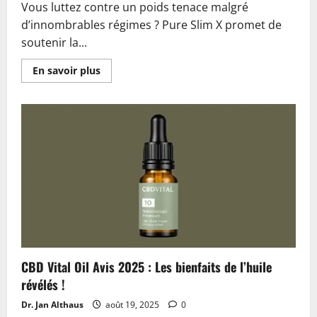
Vous luttez contre un poids tenace malgré
d’innombrables régimes ? Pure Slim X promet de
soutenir la...
En
En savoir plus
savoir
plus
sur
Pure
Slim
X
Avis
2025
:
Arnaque
ou
efficace
?
CBD Vital Oil Avis 2025 : Les bienfaits de l’huile
révélés !
Dr. Jan Althaus
août 19, 2025
0