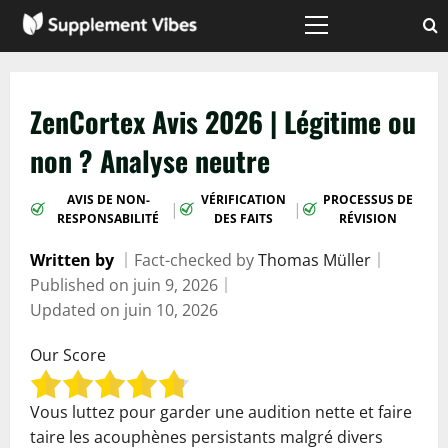
Passer
au
Menu
principal
contenu
ZenCortex Avis 2026 | Légitime ou
non ? Analyse neutre
AVIS DE NON-
VÉRIFICATION
PROCESSUS DE
|
|
RESPONSABILITÉ
DES FAITS
RÉVISION
Written by
｜
Fact-checked by
Thomas Müller
｜
Published on
juin 9, 2026
｜
Updated on
juin 10, 2026
Our Score
Vous luttez pour garder une audition nette et faire
taire les acouphènes persistants malgré divers