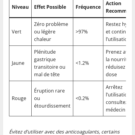
Action
Niveau
Effet Possible
Fréquence
Recomman
Zéro problème
Restez hydra
Vert
ou légère
>97%
et continuez
chaleur
l’utilisation
Plénitude
Prenez avec
gastrique
la nourriture
Jaune
<1.2%
transitoire ou
réduisez la
mal de tête
dose
Arrêtez
Éruption rare
l’utilisation e
Rouge
ou
<0.2%
consultez un
étourdissement
médecin
Évitez d’utiliser avec des anticoagulants, certains