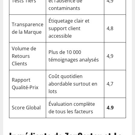
Tests Tiers
et l’absence de
4,9
contaminants
Étiquetage clair et
Transparence
support client
4,8
de la Marque
accessible
Volume de
Plus de 10 000
Retours
4,9
témoignages analysés
Clients
Coût quotidien
Rapport
abordable surtout en
4,7
Qualité-Prix
lots
Évaluation complète
Score Global
4.9
de tous les facteurs