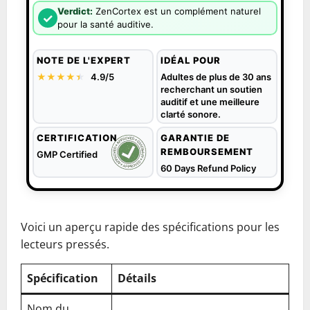
Verdict:
ZenCortex est un complément naturel
✓
pour la santé auditive.
NOTE DE L'EXPERT
IDÉAL POUR
★★★★
★
★
4.9/5
Adultes de plus de 30 ans
recherchant un soutien
auditif et une meilleure
clarté sonore.
CERTIFICATION
GARANTIE DE
REMBOURSEMENT
GMP Certified
60 Days Refund Policy
Voici un aperçu rapide des spécifications pour les
lecteurs pressés.
Spécification
Détails
Nom du