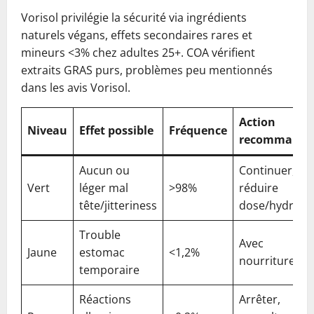
Vorisol privilégie la sécurité via ingrédients
naturels végans, effets secondaires rares et
mineurs <3% chez adultes 25+. COA vérifient
extraits GRAS purs, problèmes peu mentionnés
dans les avis Vorisol.
Action
Niveau
Effet possible
Fréquence
recommandé
Aucun ou
Continuer,
Vert
léger mal
>98%
réduire
tête/jitteriness
dose/hydrate
Trouble
Avec
Jaune
estomac
<1,2%
nourriture
temporaire
Réactions
Arrêter,