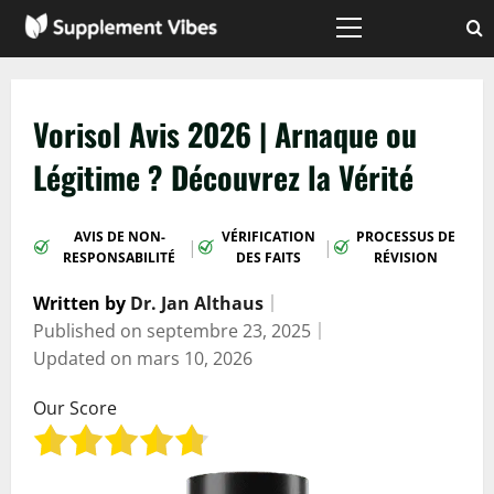
Passer
au
Menu
principal
contenu
Vorisol Avis 2026 | Arnaque ou
Légitime ? Découvrez la Vérité
AVIS DE NON-
VÉRIFICATION
PROCESSUS DE
|
|
RESPONSABILITÉ
DES FAITS
RÉVISION
Written by
Dr. Jan Althaus
｜
Published on
septembre 23, 2025
｜
Updated on
mars 10, 2026
Our Score