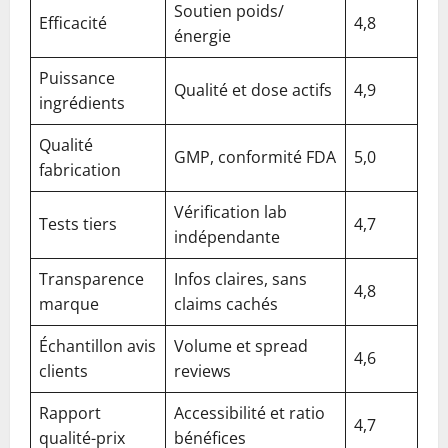
Soutien poids/
Efficacité
4,8
énergie
Puissance
Qualité et dose actifs
4,9
ingrédients
Qualité
GMP, conformité FDA
5,0
fabrication
Vérification lab
Tests tiers
4,7
indépendante
Transparence
Infos claires, sans
4,8
marque
claims cachés
Échantillon avis
Volume et spread
4,6
clients
reviews
Rapport
Accessibilité et ratio
4,7
qualité-prix
bénéfices