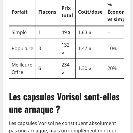
%
Prix
Forfait
Flacons
Coût/dose
Économie
total
vs simple
Simple
1
49 $
1,63 $
–
132
Populaire
3
1,47 $
10%
$
Meilleure
234
6
1,30 $
20%
Offre
$
Les capsules Vorisol sont-elles
une arnaque ?
Les capsules Vorisol ne constituent absolument
pas une arnaque, mais un complément minceur