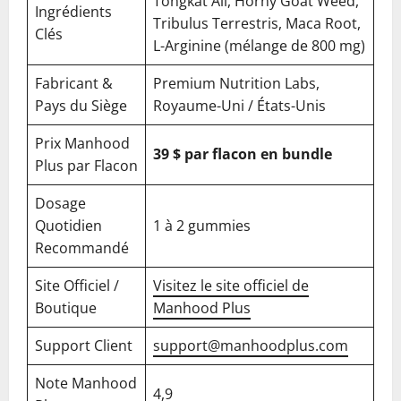
Tongkat Ali, Horny Goat Weed,
Ingrédients
Tribulus Terrestris, Maca Root,
Clés
L-Arginine (mélange de 800 mg)
Fabricant &
Premium Nutrition Labs,
Pays du Siège
Royaume-Uni / États-Unis
Prix Manhood
39 $ par flacon en bundle
Plus par Flacon
Dosage
Quotidien
1 à 2 gummies
Recommandé
Site Officiel /
Visitez le site officiel de
Boutique
Manhood Plus
Support Client
support@manhoodplus.com
Note Manhood
4,9