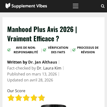
Passer
au
Menu
principal
contenu
Manhood Plus Avis 2026 |
Vraiment Efficace ?
AVIS DE NON-
VÉRIFICATION
PROCESSUS DE
|
|
RESPONSABILITÉ
DES FAITS
RÉVISION
Written by
Dr. Jan Althaus
｜
Fact-checked by
Dr. Laura Kim
｜
Published on
mars 13, 2026
｜
Updated on
avril 28, 2026
Our Score