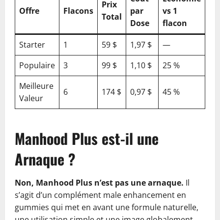
Prix
Offre
Flacons
par
vs 1
Total
Dose
flacon
Starter
1
59 $
1,97 $
—
Populaire
3
99 $
1,10 $
25 %
Meilleure
6
174 $
0,97 $
45 %
Valeur
Manhood Plus est-il une
Arnaque ?
Non, Manhood Plus n’est pas une arnaque.
Il
s’agit d’un complément male enhancement en
gummies qui met en avant une formule naturelle,
une utilisation simple et une image globalement