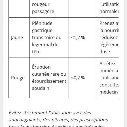
rougeur
l’utilisation
passagère
normalemen
Plénitude
Prenez avec
gastrique
la nourriture
Jaune
transitoire ou
<1,2 %
réduisez
léger mal de
légèrement l
tête
dose
Arrêtez
Éruption
immédiatem
cutanée rare ou
Rouge
<0,2 %
l’utilisation e
étourdissement
consultez un
soudain
médecin
Évitez strictement l’utilisation avec des
anticoagulants, des nitrates, des prescriptions
pour la dysfonction érectile ou des thérapies