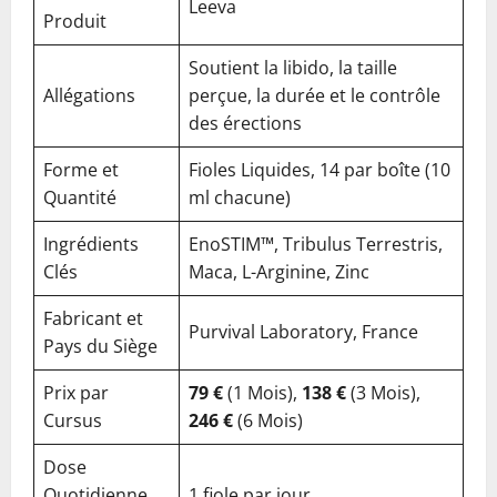
Leeva
Produit
Soutient la libido, la taille
Allégations
perçue, la durée et le contrôle
des érections
Forme et
Fioles Liquides, 14 par boîte (10
Quantité
ml chacune)
Ingrédients
EnoSTIM™, Tribulus Terrestris,
Clés
Maca, L-Arginine, Zinc
Fabricant et
Purvival Laboratory, France
Pays du Siège
Prix par
79 €
(1 Mois),
138 €
(3 Mois),
Cursus
246 €
(6 Mois)
Dose
Quotidienne
1 fiole par jour