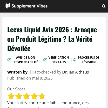
Passer
au
Menu
principal
contenu
Leeva Liquid Avis 2026 : Arnaque
ou Produit Légitime ? La Vérité
Dévoilée
AVIS DE NON-
VÉRIFICATION
PROCESSUS DE
|
|
RESPONSABILITÉ
DES FAITS
RÉVISION
Written by
｜
Fact-checked by
Dr. Jan Althaus
｜
Published on
mai 8, 2026
Our Score
Vous luttez contre une faible endurance, des