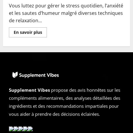
Vous luttez pour gérer le stress quotidien, l’anxiété
et les sautes d’humeur malgré diverses techniques
de relaxation...
En
En savoir plus
savoir
plus
sur
Sanovia
Total
Health
Avis
2026
|
Arnaque
ou
Légitime
?
Supplement Vibes
propose des avis honnêtes sur les
La
Vérité
compléments alimentaires, des analyses détaillées des
Cachée
ingrédients et des recommandations impartiales pour
vous aider à prendre des décisions éclairées.