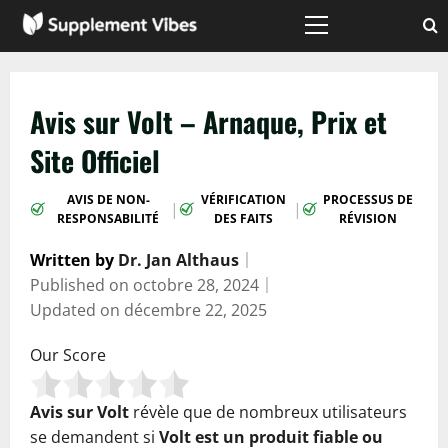
Passer
au
Menu
principal
contenu
Avis sur Volt – Arnaque, Prix et
Site Officiel
AVIS DE NON-
VÉRIFICATION
PROCESSUS DE
|
|
RESPONSABILITÉ
DES FAITS
RÉVISION
Written by
Dr. Jan Althaus
｜
Published on
octobre 28, 2024
｜
Updated on
décembre 22, 2025
Our Score
Avis sur Volt
révèle que de nombreux utilisateurs
se demandent si
Volt est un produit fiable ou