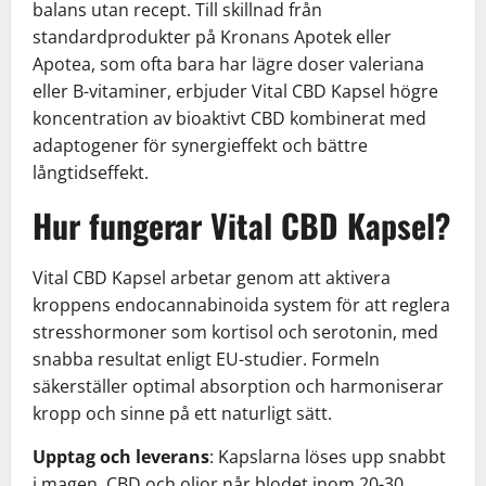
balans utan recept. Till skillnad från
standardprodukter på Kronans Apotek eller
Apotea, som ofta bara har lägre doser valeriana
eller B-vitaminer, erbjuder Vital CBD Kapsel högre
koncentration av bioaktivt CBD kombinerat med
adaptogener för synergieffekt och bättre
långtidseffekt.
Hur fungerar Vital CBD Kapsel?
Vital CBD Kapsel arbetar genom att aktivera
kroppens endocannabinoida system för att reglera
stresshormoner som kortisol och serotonin, med
snabba resultat enligt EU-studier. Formeln
säkerställer optimal absorption och harmoniserar
kropp och sinne på ett naturligt sätt.
Upptag och leverans
: Kapslarna löses upp snabbt
i magen, CBD och oljor når blodet inom 20-30