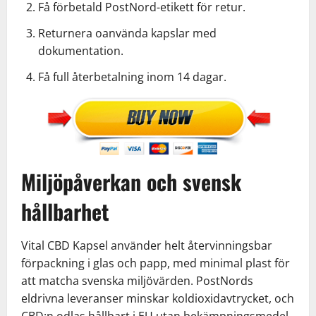
Få förbetald PostNord-etikett för retur.
Returnera oanvända kapslar med
dokumentation.
Få full återbetalning inom 14 dagar.
Miljöpåverkan och svensk
hållbarhet
Vital CBD Kapsel använder helt återvinningsbar
förpackning i glas och papp, med minimal plast för
att matcha svenska miljövärden. PostNords
eldrivna leveranser minskar koldioxidavtrycket, och
CBD:n odlas hållbart i EU utan bekämpningsmedel.