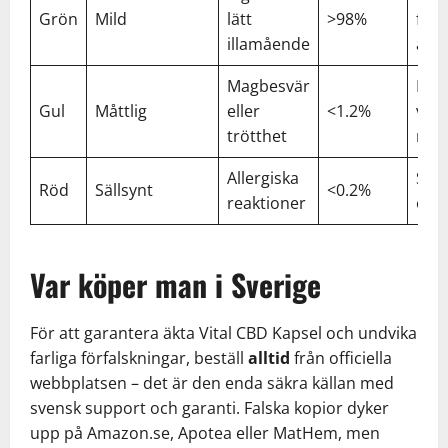
Grön
Mild
lätt
>98%
fort
illamående
anv
Magbesvär
Kon
Gul
Måttlig
eller
<1.2%
vård
trötthet
råd
Allergiska
Sök
Röd
Sällsynt
<0.2%
reaktioner
ome
Var köper man i Sverige
För att garantera äkta Vital CBD Kapsel och undvika
farliga förfalskningar, beställ
alltid
från officiella
webbplatsen – det är den enda säkra källan med
svensk support och garanti. Falska kopior dyker
upp på Amazon.se, Apotea eller MatHem, men