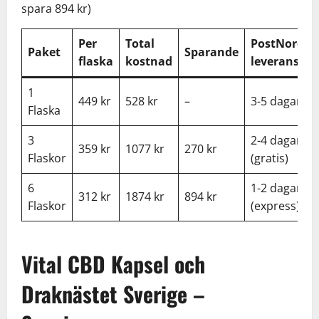
spara 894 kr)
Per
Total
PostNord-
Paket
Sparande
flaska
kostnad
leverans
1
449 kr
528 kr
–
3-5 dagar
Flaska
3
2-4 dagar
359 kr
1077 kr
270 kr
Flaskor
(gratis)
6
1-2 dagar
312 kr
1874 kr
894 kr
Flaskor
(express)
Vital CBD Kapsel och
Draknästet Sverige –