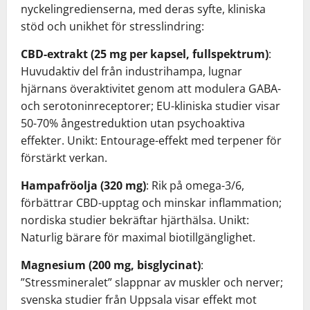
nyckelingredienserna, med deras syfte, kliniska
stöd och unikhet för stresslindring:
CBD-extrakt (25 mg per kapsel, fullspektrum)
:
Huvudaktiv del från industrihampa, lugnar
hjärnans överaktivitet genom att modulera GABA-
och serotoninreceptorer; EU-kliniska studier visar
50-70% ångestreduktion utan psychoaktiva
effekter. Unikt: Entourage-effekt med terpener för
förstärkt verkan.
Hampafröolja (320 mg)
: Rik på omega-3/6,
förbättrar CBD-upptag och minskar inflammation;
nordiska studier bekräftar hjärthälsa. Unikt:
Naturlig bärare för maximal biotillgänglighet.
Magnesium (200 mg, bisglycinat)
:
”Stressmineralet” slappnar av muskler och nerver;
svenska studier från Uppsala visar effekt mot