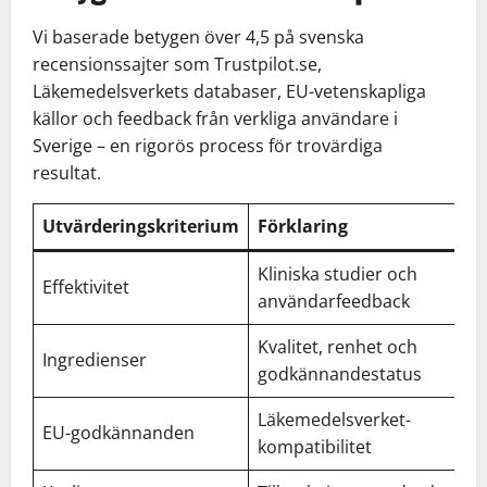
Vi baserade betygen över 4,5 på svenska
recensionssajter som Trustpilot.se,
Läkemedelsverkets databaser, EU-vetenskapliga
källor och feedback från verkliga användare i
Sverige – en rigorös process för trovärdiga
resultat.
Utvärderingskriterium
Förklaring
B
Kliniska studier och
Effektivitet
4,
användarfeedback
Kvalitet, renhet och
Ingredienser
4,
godkännandestatus
Läkemedelsverket-
EU-godkännanden
4,
kompatibilitet