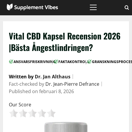
Skip
to
Primary
Menu
content
Vital CBD Kapsel Recension 2026
|Bästa Ångestlindringen?
|
|
ANSVARSFRISKRIVNING
FAKTAKONTROLL
GRANSKNINGSPROCE
Written by
Dr. Jan Althaus
｜
Fact-checked by
Dr. Jean-Pierre Defrance
｜
Published on
februari 8, 2026
Our Score