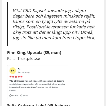
Vital CBD Kapsel använde jag i några
dagar bara och ångesten minskade rejält,
känns som en tyngd lyfts av axlarna på
riktigt. PostNord-leveransen funkade helt
okej trots att det är långt upp hit i Umeå,
tog sin lilla tid men kom fram i toppskick.
Finn King, Uppsala (39, man)
Källa: Trustpilot.se
Sofia Karlsson, Luleå (45, kvinna)