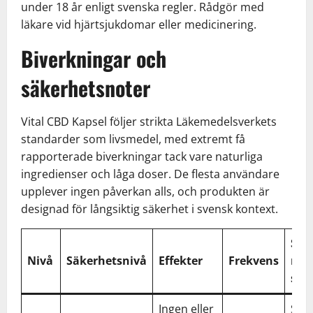
under 18 år enligt svenska regler. Rådgör med
läkare vid hjärtsjukdomar eller medicinering.
Biverkningar och
säkerhetsnoter
Vital CBD Kapsel följer strikta Läkemedelsverkets
standarder som livsmedel, med extremt få
rapporterade biverkningar tack vare naturliga
ingredienser och låga doser. De flesta användare
upplever ingen påverkan alls, och produkten är
designad för långsiktig säkerhet i svensk kontext.
Sve
Nivå
Säkerhetsnivå
Effekter
Frekvens
med
sva
Ingen eller
Själ