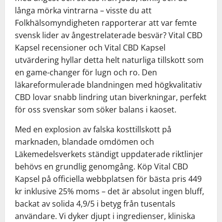
långa mörka vintrarna – visste du att
Folkhälsomyndigheten rapporterar att var femte
svensk lider av ångestrelaterade besvär? Vital CBD
Kapsel recensioner och Vital CBD Kapsel
utvärdering hyllar detta helt naturliga tillskott som
en game-changer för lugn och ro. Den
läkareformulerade blandningen med högkvalitativ
CBD lovar snabb lindring utan biverkningar, perfekt
för oss svenskar som söker balans i kaoset.
Med en explosion av falska kosttillskott på
marknaden, blandade omdömen och
Läkemedelsverkets ständigt uppdaterade riktlinjer
behövs en grundlig genomgång. Köp Vital CBD
Kapsel på officiella webbplatsen för bästa pris 449
kr inklusive 25% moms – det är absolut ingen bluff,
backat av solida 4,9/5 i betyg från tusentals
användare. Vi dyker djupt i ingredienser, kliniska