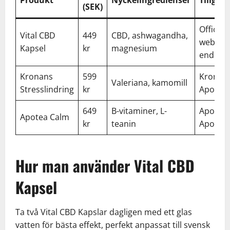
(SEK)
Officiell
Vital CBD
449
CBD, ashwagandha,
webbpl
Kapsel
kr
magnesium
endast
Kronans
599
Kronan
Valeriana, kamomill
Stresslindring
kr
Apotek
649
B-vitaminer, L-
Apotea,
Apotea Calm
kr
teanin
Apoteke
Hur man använder Vital CBD
Kapsel
Ta två Vital CBD Kapslar dagligen med ett glas
vatten för bästa effekt, perfekt anpassat till svensk