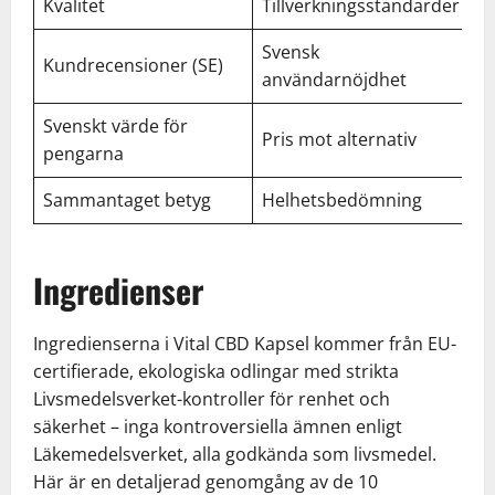
Kvalitet
Tillverkningsstandarder
4,
Svensk
Kundrecensioner (SE)
4,
användarnöjdhet
Svenskt värde för
Pris mot alternativ
4,
pengarna
Sammantaget betyg
Helhetsbedömning
4,
Ingredienser
Ingredienserna i Vital CBD Kapsel kommer från EU-
certifierade, ekologiska odlingar med strikta
Livsmedelsverket-kontroller för renhet och
säkerhet – inga kontroversiella ämnen enligt
Läkemedelsverket, alla godkända som livsmedel.
Här är en detaljerad genomgång av de 10