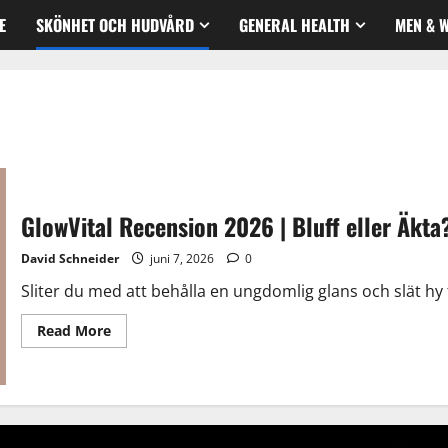
E
SKÖNHET OCH HUDVÅRD
GENERAL HEALTH
MEN & 
GlowVital Recension 2026 | Bluff eller Äk
David Schneider
juni 7, 2026
0
Sliter du med att behålla en ungdomlig glans och slät hy 
Read
Read More
more
about
GlowVital
Recension
2026
|
Bluff
eller