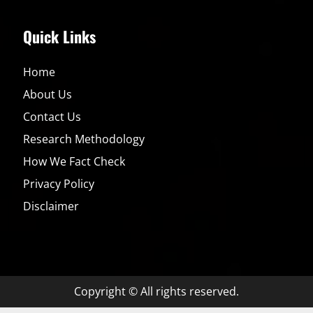
Äkta?
Den
Dolda
Quick Links
Sanningen
Om
Hudvård
Home
About Us
Contact Us
Research Methodology
How We Fact Check
Privacy Policy
Disclaimer