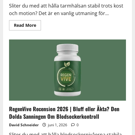
Sliter du med att hålla tarmhälsan stabil trots kost
och motion? Det är en vanlig utmaning för...
Read
Read More
more
about
Livizit
Recension
2026
|
Bluff
eller
Äkta?
Den
Dolda
Sanningen
Om
Tarmhälsa
RegenVive Recension 2026 | Bluff eller Äkta? Den
Dolda Sanningen Om Blodsockerkontroll
David Schneider
juni 1, 2026
0
Sliter du med att hålla blodsockernivåerna stabila