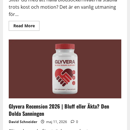
trots kost och motion? Det är en vanlig utmaning
för...
Read
Read More
more
about
RegenVive
Recension
2026
|
Bluff
eller
Äkta?
Den
Dolda
Sanningen
Om
Blodsockerkontroll
Glyvera Recension 2026 | Bluff eller Äkta? Den
Dolda Sanningen
David Schneider
maj 11, 2026
0