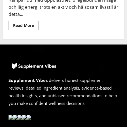
och låg energi trots en aktiv och hälsosam livsstil är
detta...
Read
Read More
more
about
Nourix
Recension
2026
|
Bluff
eller
Äkta?
Den
Dolda
Sanningen
Om
Supplement Vibes
delivers honest supplement
Tarmhälsa
reviews, detailed ingredient analysis, evidence-based
health insights, and unbiased recommendations to help
you make confident wellness decisions.