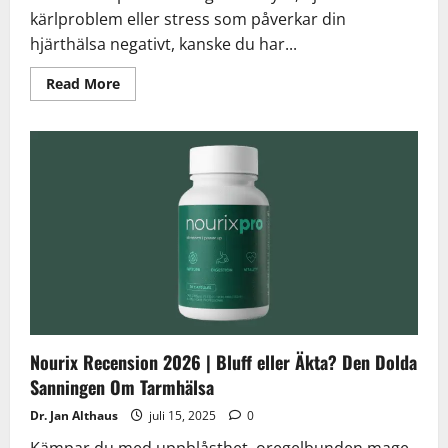
kärlproblem eller stress som påverkar din
hjärthälsa negativt, kanske du har...
Read
Read More
more
about
CardioBalance
Recension
2025
:
Bluff
eller
Verkligt?
Nourix Recension 2026 | Bluff eller Äkta? Den Dolda
Sanningen Om Tarmhälsa
Dr. Jan Althaus
juli 15, 2025
0
Kämpar du med uppblåsthet, oregelbunden mage