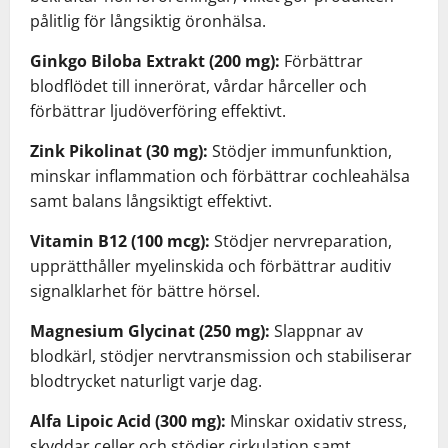
pålitlig för långsiktig öronhälsa.
Ginkgo Biloba Extrakt (200 mg):
Förbättrar
blodflödet till innerörat, vårdar hårceller och
förbättrar ljudöverföring effektivt.
Zink Pikolinat (30 mg):
Stödjer immunfunktion,
minskar inflammation och förbättrar cochleahälsa
samt balans långsiktigt effektivt.
Vitamin B12 (100 mcg):
Stödjer nervreparation,
upprätthåller myelinskida och förbättrar auditiv
signalklarhet för bättre hörsel.
Magnesium Glycinat (250 mg):
Slappnar av
blodkärl, stödjer nervtransmission och stabiliserar
blodtrycket naturligt varje dag.
Alfa Lipoic Acid (300 mg):
Minskar oxidativ stress,
skyddar celler och stödjer cirkulation samt