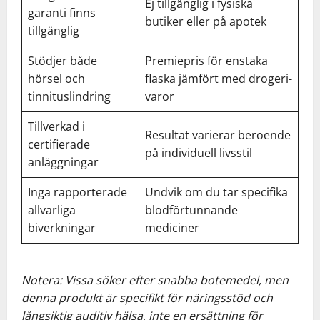
Ej tillgänglig i fysiska
garanti finns
butiker eller på apotek
tillgänglig
Stödjer både
Premiepris för enstaka
hörsel och
flaska jämfört med drogeri-
tinnituslindring
varor
Tillverkad i
Resultat varierar beroende
certifierade
på individuell livsstil
anläggningar
Inga rapporterade
Undvik om du tar specifika
allvarliga
blodförtunnande
biverkningar
mediciner
Notera: Vissa söker efter snabba botemedel, men
denna produkt är specifikt för näringsstöd och
långsiktig auditiv hälsa, inte en ersättning för