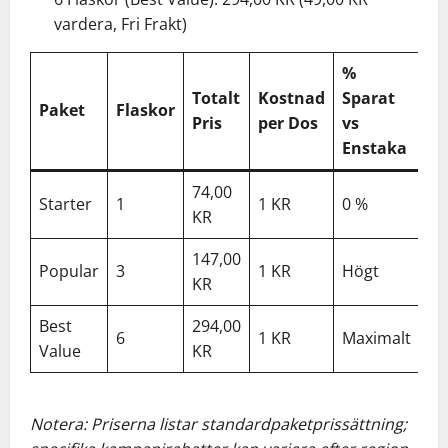
vardera, Fri Frakt)
%
Totalt
Kostnad
Sparat
Paket
Flaskor
Pris
per Dos
vs
Enstaka
74,00
Starter
1
1 KR
0 %
KR
147,00
Popular
3
1 KR
Högt
KR
Best
294,00
6
1 KR
Maximalt
Value
KR
Notera: Priserna listar standardpaketprissättning;