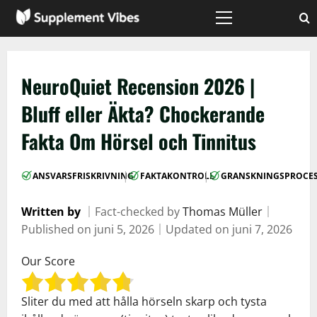
Skip
to
Primary
Menu
content
NeuroQuiet Recension 2026 |
Bluff eller Äkta? Chockerande
Fakta Om Hörsel och Tinnitus
|
|
ANSVARSFRISKRIVNING
FAKTAKONTROLL
GRANSKNINGSPROCE
Written by
｜
Fact-checked by
Thomas Müller
｜
Published on
juni 5, 2026
｜
Updated on
juni 7, 2026
Our Score
Sliter du med att hålla hörseln skarp och tysta