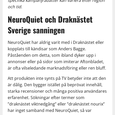
specifika kampanjrabatter kan variera efter region
och tid.
NeuroQuiet och Draknästet
Sverige sanningen
NeuroQuiet har aldrig varit med i Draknästet eller
kopplats till kändisar som Anders Bagge.
Påståenden om detta, som ibland dyker upp i
annonser eller på sidor som imiterar Aftonbladet,
är ofta vilseledande marknadsföring eller ren bluff.
Att produkten inte synts på TV betyder inte att den
är dålig. Den bygger istället på beprövat innehåll,
starka recensioner och många positiva användares
erfarenhet. Sökningar efter termer som
”draknästet viktnedgång” eller ”draknästet nourix”
har inget samband med NeuroQuiet, så var