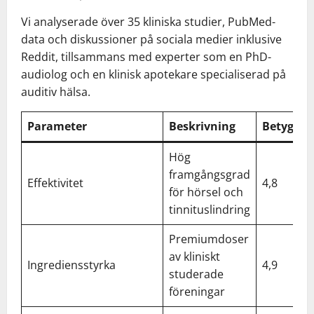
Vi analyserade över 35 kliniska studier, PubMed-
data och diskussioner på sociala medier inklusive
Reddit, tillsammans med experter som en PhD-
audiolog och en klinisk apotekare specialiserad på
auditiv hälsa.
Parameter
Beskrivning
Betyg/5
Hög
framgångsgrad
Effektivitet
4,8
för hörsel och
tinnituslindring
Premiumdoser
av kliniskt
Ingrediensstyrka
4,9
studerade
föreningar