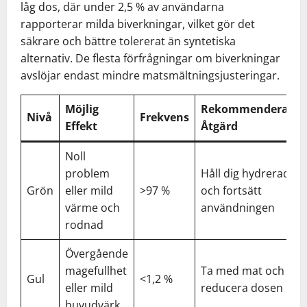
låg dos, där under 2,5 % av användarna
rapporterar milda biverkningar, vilket gör det
säkrare och bättre tolererat än syntetiska
alternativ. De flesta förfrågningar om biverkningar
avslöjar endast mindre matsmältningsjusteringar.
Möjlig
Rekommenderad
Nivå
Frekvens
Effekt
Åtgärd
Noll
problem
Håll dig hydrerad
Grön
eller mild
>97 %
och fortsätt
värme och
användningen
rodnad
Övergående
magefullhet
Ta med mat och
Gul
<1,2 %
eller mild
reducera dosen
huvudvärk