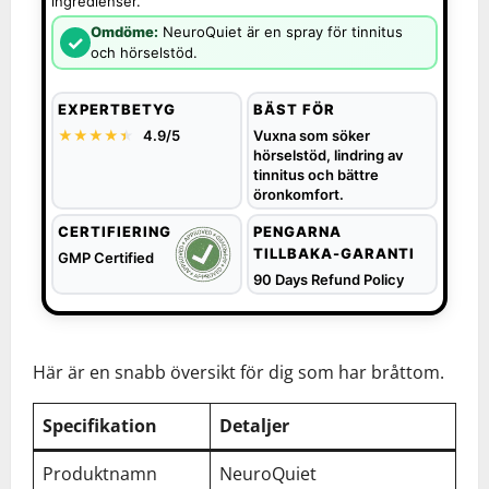
ingredienser.
Omdöme:
NeuroQuiet är en spray för tinnitus
✓
och hörselstöd.
EXPERTBETYG
BÄST FÖR
★★★★
★
★
4.9/5
Vuxna som söker
hörselstöd, lindring av
tinnitus och bättre
öronkomfort.
CERTIFIERING
PENGARNA
TILLBAKA-GARANTI
GMP Certified
90 Days Refund Policy
Här är en snabb översikt för dig som har bråttom.
Specifikation
Detaljer
Produktnamn
NeuroQuiet