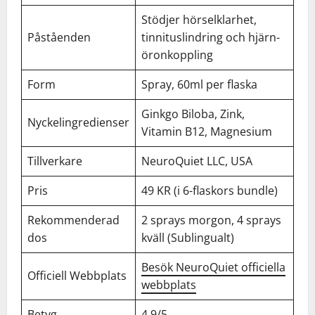
Stödjer hörselklarhet,
Påståenden
tinnituslindring och hjärn-
öronkoppling
Form
Spray, 60ml per flaska
Ginkgo Biloba, Zink,
Nyckelingredienser
Vitamin B12, Magnesium
Tillverkare
NeuroQuiet LLC, USA
Pris
49 KR (i 6-flaskors bundle)
Rekommenderad
2 sprays morgon, 4 sprays
dos
kväll (Sublingualt)
Besök NeuroQuiet officiella
Officiell Webbplats
webbplats
Betyg
4,9/5