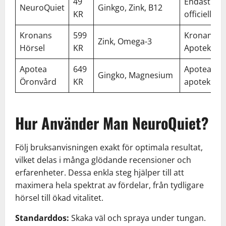
49
Endast
NeuroQuiet
Ginkgo, Zink, B12
KR
officiell sid
Kronans
599
Kronans
Zink, Omega-3
Hörsel
KR
Apotek
Apotea
649
Apotea,
Gingko, Magnesium
Öronvård
KR
apotek
Hur Använder Man NeuroQuiet?
Följ bruksanvisningen exakt för optimala resultat,
vilket delas i många glödande recensioner och
erfarenheter. Dessa enkla steg hjälper till att
maximera hela spektrat av fördelar, från tydligare
hörsel till ökad vitalitet.
Standarddos:
Skaka väl och spraya under tungan.