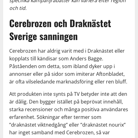
specifika kampanjrabatter kan variera efter region
och tid.
Cerebrozen och Draknästet
Sverige sanningen
Cerebrozen har aldrig varit med i Draknästet eller
kopplats till kändisar som Anders Bagge.
Påståenden om detta, som ibland dyker upp i
annonser eller på sidor som imiterar Aftonbladet,
är ofta vilseledande marknadsföring eller ren bluff.
Att produkten inte synts på TV betyder inte att den
är dålig. Den bygger istället på beprövat innehåll,
starka recensioner och många positiva användares
erfarenhet. Sökningar efter termer som
”draknästet viktnedgång” eller ”draknästet nourix”
har inget samband med Cerebrozen, så var