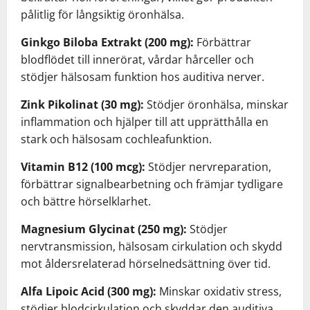
pålitlig för långsiktig öronhälsa.
Ginkgo Biloba Extrakt (200 mg):
Förbättrar
blodflödet till innerörat, vårdar hårceller och
stödjer hälsosam funktion hos auditiva nerver.
Zink Pikolinat (30 mg):
Stödjer öronhälsa, minskar
inflammation och hjälper till att upprätthålla en
stark och hälsosam cochleafunktion.
Vitamin B12 (100 mcg):
Stödjer nervreparation,
förbättrar signalbearbetning och främjar tydligare
och bättre hörselklarhet.
Magnesium Glycinat (250 mg):
Stödjer
nervtransmission, hälsosam cirkulation och skydd
mot åldersrelaterad hörselnedsättning över tid.
Alfa Lipoic Acid (300 mg):
Minskar oxidativ stress,
stödjer blodcirkulation och skyddar den auditiva