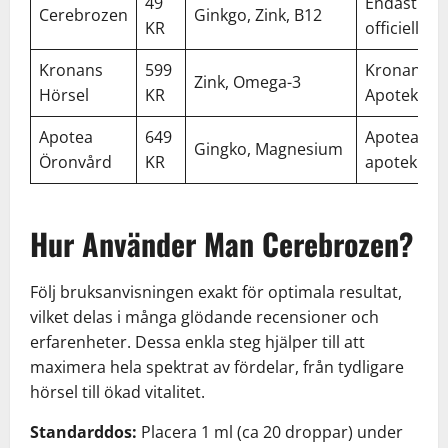
49
Endast
Cerebrozen
Ginkgo, Zink, B12
KR
officiell sid
Kronans
599
Kronans
Zink, Omega-3
Hörsel
KR
Apotek
Apotea
649
Apotea,
Gingko, Magnesium
Öronvård
KR
apotek
Hur Använder Man Cerebrozen?
Följ bruksanvisningen exakt för optimala resultat,
vilket delas i många glödande recensioner och
erfarenheter. Dessa enkla steg hjälper till att
maximera hela spektrat av fördelar, från tydligare
hörsel till ökad vitalitet.
Standarddos:
Placera 1 ml (ca 20 droppar) under