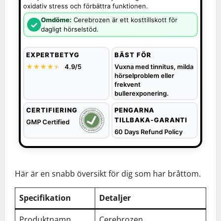
oxidativ stress och förbättra funktionen.
Omdöme:
Cerebrozen är ett kosttillskott för
✓
dagligt hörselstöd.
EXPERTBETYG
BÄST FÖR
★★★★
★
★
4.9/5
Vuxna med tinnitus, milda
hörselproblem eller
frekvent
bullerexponering.
CERTIFIERING
PENGARNA
TILLBAKA-GARANTI
GMP Certified
60 Days Refund Policy
Här är en snabb översikt för dig som har bråttom.
Specifikation
Detaljer
Produktnamn
Cerebrozen