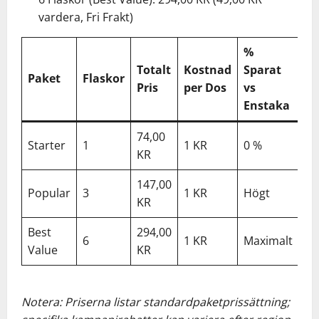
vardera, Fri Frakt)
%
Totalt
Kostnad
Sparat
Paket
Flaskor
Pris
per Dos
vs
Enstaka
74,00
Starter
1
1 KR
0 %
KR
147,00
Popular
3
1 KR
Högt
KR
Best
294,00
6
1 KR
Maximalt
Value
KR
Notera: Priserna listar standardpaketprissättning;