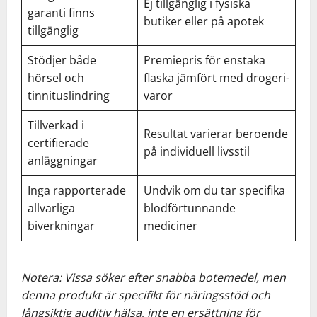
Ej tillgänglig i fysiska
garanti finns
butiker eller på apotek
tillgänglig
Stödjer både
Premiepris för enstaka
hörsel och
flaska jämfört med drogeri-
tinnituslindring
varor
Tillverkad i
Resultat varierar beroende
certifierade
på individuell livsstil
anläggningar
Inga rapporterade
Undvik om du tar specifika
allvarliga
blodförtunnande
biverkningar
mediciner
Notera: Vissa söker efter snabba botemedel, men
denna produkt är specifikt för näringsstöd och
långsiktig auditiv hälsa, inte en ersättning för