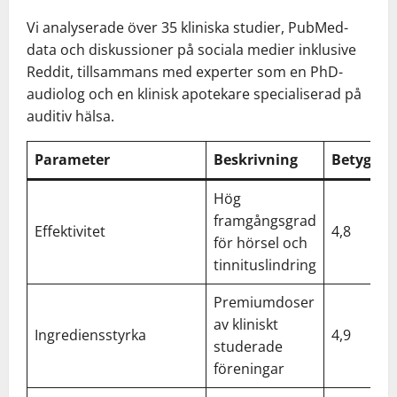
Vi analyserade över 35 kliniska studier, PubMed-
data och diskussioner på sociala medier inklusive
Reddit, tillsammans med experter som en PhD-
audiolog och en klinisk apotekare specialiserad på
auditiv hälsa.
Parameter
Beskrivning
Betyg/5
Hög
framgångsgrad
Effektivitet
4,8
för hörsel och
tinnituslindring
Premiumdoser
av kliniskt
Ingrediensstyrka
4,9
studerade
föreningar