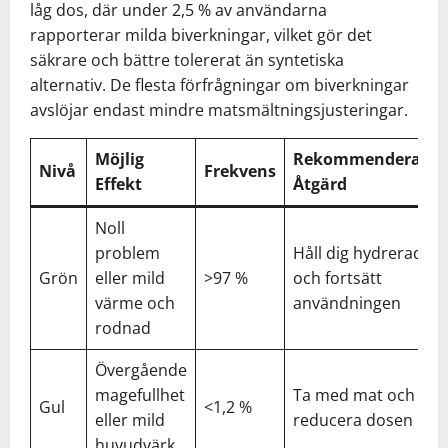
låg dos, där under 2,5 % av användarna
rapporterar milda biverkningar, vilket gör det
säkrare och bättre tolererat än syntetiska
alternativ. De flesta förfrågningar om biverkningar
avslöjar endast mindre matsmältningsjusteringar.
Möjlig
Rekommenderad
Nivå
Frekvens
Effekt
Åtgärd
Noll
problem
Håll dig hydrerad
Grön
eller mild
>97 %
och fortsätt
värme och
användningen
rodnad
Övergående
magefullhet
Ta med mat och
Gul
<1,2 %
eller mild
reducera dosen
huvudvärk