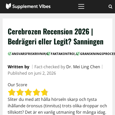
Skip
to
Primary
Menu
content
Cerebrozen Recension 2026 |
Bedrägeri eller Legit? Sanningen
|
|
ANSVARSFRISKRIVNING
FAKTAKONTROLL
GRANSKNINGSPROCE
Written by
｜
Fact-checked by
Dr. Mei Ling Chen
｜
Published on
juni 2, 2026
Our Score
Sliter du med att hålla hörseln skarp och tysta
ihållande öronsus (tinnitus) trots olika droppar och
tillskott? Det är en vanlig utmaning för många idag.