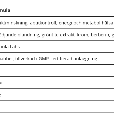
mula
viktminskning, aptitkontroll, energi och metabol hälsa
ödjande blandning, grönt te-extrakt, krom, berberin,
mula Labs
tibel, tillverkad i GMP-certifierad anläggning
ar
g