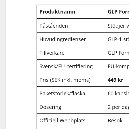
Produktnamn
GLP For
Påståenden
Stödjer 
Huvudingredienser
GLP-1 st
Tillverkare
GLP For
Svensk/EU-certifiering
EU-kompa
Pris (SEK inkl. moms)
449 kr
Paketstorlek/flaska
60 kapsl
Dosering
2 per da
Officiell Webbplats
Besök