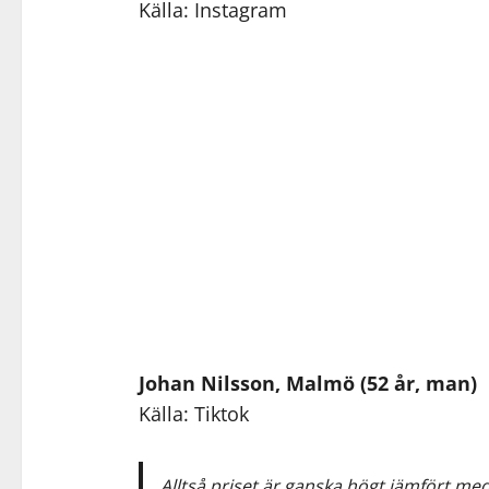
Källa: Instagram
Johan Nilsson, Malmö (52 år, man)
Källa: Tiktok
Alltså priset är ganska högt jämfört me