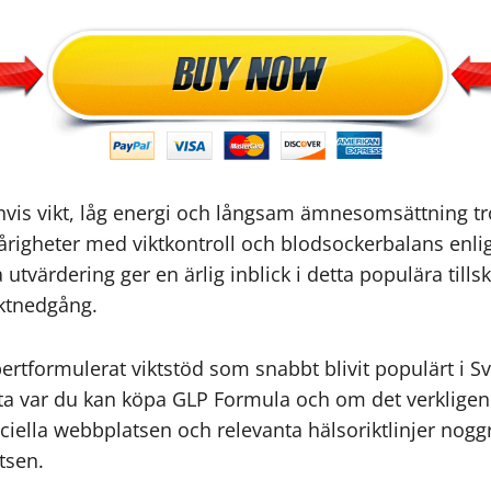
vis vikt, låg energi och långsam ämnesomsättning trot
vårigheter med viktkontroll och blodsockerbalans enli
värdering ger en ärlig inblick i detta populära tillsko
iktnedgång.
pertformulerat viktstöd som snabbt blivit populärt i 
veta var du kan köpa GLP Formula och om det verkligen
iciella webbplatsen och relevanta hälsoriktlinjer noggr
tsen.