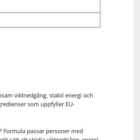
sosam viktnedgång, stabil energi och
gredienser som uppfyller EU-
 GLP Formula passar personer med
elt sätt att stödja viktnedgång, energi