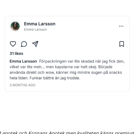
d apotek och Kronans Apotek men kvaliteten känns premium. J