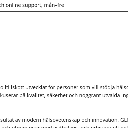
ch online support, mån–fre
olltillskott utvecklat för personer som vill stödja häl
userar på kvalitet, säkerhet och noggrant utvalda in
ett resultat av modern hälsovetenskap och innovation.
ete och utmaningar med viktbalans, och erbjuder ett enk