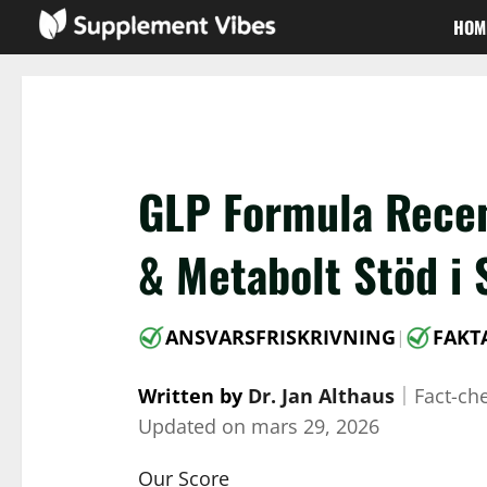
Skip
HOM
to
content
GLP Formula Recen
& Metabolt Stöd i 
ANSVARSFRISKRIVNING
FAKT
|
Written by
Dr. Jan Althaus
｜
Fact-ch
Updated on
mars 29, 2026
Our Score