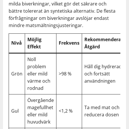
milda biverkningar, vilket gör det säkrare och
bättre tolererat än syntetiska alternativ. De flesta
förfrågningar om biverkningar avslöjar endast
mindre matsmältningsjusteringar.
Möjlig
Rekommenderad
Nivå
Frekvens
Effekt
Åtgärd
Noll
problem
Håll dig hydrerad
Grön
eller mild
>98 %
och fortsätt
värme och
användningen
rodnad
Övergående
magefullhet
Ta med mat och
Gul
<1,2 %
eller mild
reducera dosen
huvudvärk