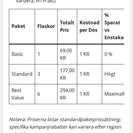
vardera, Fri Frakt)
%
Totalt
Kostnad
Sparat
Paket
Flaskor
Pris
per Dos
vs
Enstaka
69,00
Basic
1
1 KR
0 %
KR
177,00
Standard
3
1 KR
Högt
KR
Best
294,00
6
1 KR
Maximalt
Value
KR
Notera: Priserna listar standardpaketprissättning;
specifika kampanjrabatter kan variera efter region