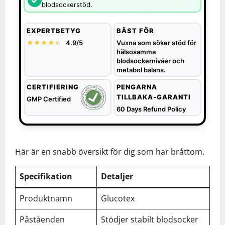
✓
blodsockerstöd.
EXPERTBETYG
BÄST FÖR
★★★★
★
★
4.9/5
Vuxna som söker stöd för
hälsosamma
blodsockernivåer och
metabol balans.
CERTIFIERING
PENGARNA
TILLBAKA-GARANTI
GMP Certified
60 Days Refund Policy
Här är en snabb översikt för dig som har bråttom.
Specifikation
Detaljer
Produktnamn
Glucotex
Påståenden
Stödjer stabilt blodsocker