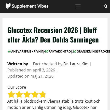
Skip
to
Primary
Menu
content
Glucotex Recension 2026 | Bluff
eller Äkta? Den Dolda Sanningen
|
|
ANSVARSFRISKRIVNING
FAKTAKONTROLL
GRANSKNINGSPROCE
Written by
｜
Fact-checked by
Dr. Laura Kim
｜
Published on
april 3, 2026
｜
Updated on
maj 21, 2026
Our Score
Att hålla blodsockernivåerna stabila trots kost och
motion är en vanlig utmaning idag. Glucotex har