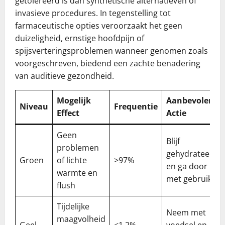
getolereerd is dan synthetische alternatieven of
invasieve procedures. In tegenstelling tot
farmaceutische opties veroorzaakt het geen
duizeligheid, ernstige hoofdpijn of
spijsverteringsproblemen wanneer genomen zoals
voorgeschreven, biedend een zachte benadering
van auditieve gezondheid.
Mogelijk
Aanbevolen
Niveau
Frequentie
Effect
Actie
Geen
Blijf
problemen
gehydrateerd
Groen
of lichte
>97%
en ga door
warmte en
met gebruik
flush
Tijdelijke
Neem met
maagvolheid
Geel
<1,2%
voedsel en