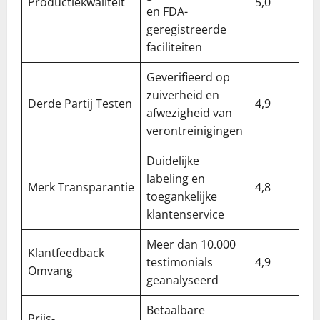
Productiekwaliteit
5,0
en FDA-
geregistreerde
faciliteiten
Geverifieerd op
zuiverheid en
Derde Partij Testen
4,9
afwezigheid van
verontreinigingen
Duidelijke
labeling en
Merk Transparantie
4,8
toegankelijke
klantenservice
Meer dan 10.000
Klantfeedback
testimonials
4,9
Omvang
geanalyseerd
Betaalbare
Prijs-