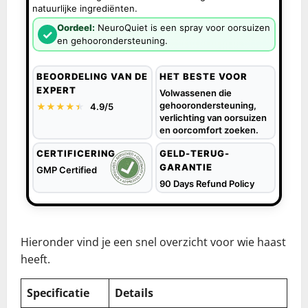
natuurlijke ingrediënten.
Oordeel:
NeuroQuiet is een spray voor oorsuizen
✓
en gehoorondersteuning.
BEOORDELING VAN DE
HET BESTE VOOR
EXPERT
Volwassenen die
gehoorondersteuning,
★★★★
★
★
4.9/5
verlichting van oorsuizen
en oorcomfort zoeken.
CERTIFICERING
GELD-TERUG-
GARANTIE
GMP Certified
90 Days Refund Policy
Hieronder vind je een snel overzicht voor wie haast
heeft.
Specificatie
Details