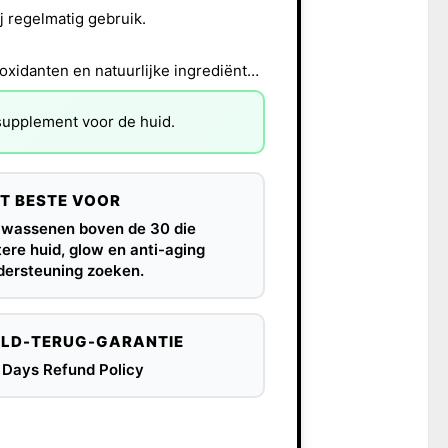
j regelmatig gebruik.
Ondersteunt huidgezondheid en uitstraling met antioxidanten en natuurlijke ingrediënten.
-supplement voor de huid.
T BESTE VOOR
lwassenen boven de 30 die
ere huid, glow en anti-aging
dersteuning zoeken.
LD-TERUG-GARANTIE
 Days Refund Policy