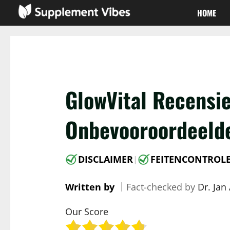
Skip
HOME
to
content
GlowVital Recensi
Onbevooroordeeld
DISCLAIMER
FEITENCONTROL
|
Written by
｜
Fact-checked by
Dr. Jan
Our Score