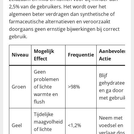
2,5% van de gebruikers. Het wordt over het
algemeen beter verdragen dan synthetische of
farmaceutische alternatieven en veroorzaakt
doorgaans geen ernstige bijwerkingen bij correct
gebruik.
Mogelijk
Aanbevolen
Niveau
Frequentie
Effect
Actie
Geen
Blijf
problemen
gehydrateerd
Groen
of lichte
>98%
en ga door
warmte en
met gebruik
flush
Tijdelijke
Neem met
maagvolheid
Geel
<1,2%
voedsel en
of lichte
verlaag dosis