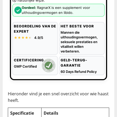
op natuurlijke wijze.
Oordeel:
RagnarX is een supplement voor
✓
uithoudingsvermogen en libido.
BEOORDELING VAN DE
HET BESTE VOOR
EXPERT
Mannen die
uithoudingsvermogen,
★★★★
★
★
4.9/5
seksuele prestaties en
vitaliteit willen
verbeteren.
CERTIFICERING
GELD-TERUG-
GARANTIE
GMP Certified
60 Days Refund Policy
Hieronder vind je een snel overzicht voor wie haast
heeft.
Specificatie
Details