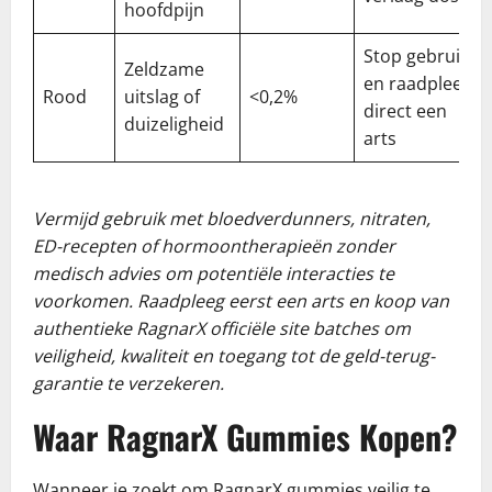
hoofdpijn
Stop gebruik
Zeldzame
en raadpleeg
Rood
uitslag of
<0,2%
direct een
duizeligheid
arts
Vermijd gebruik met bloedverdunners, nitraten,
ED-recepten of hormoontherapieën zonder
medisch advies om potentiële interacties te
voorkomen. Raadpleeg eerst een arts en koop van
authentieke RagnarX officiële site batches om
veiligheid, kwaliteit en toegang tot de geld-terug-
garantie te verzekeren.
Waar RagnarX Gummies Kopen?
Wanneer je zoekt om RagnarX gummies veilig te