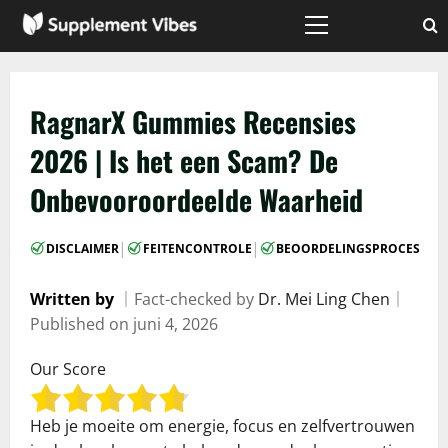
Skip
to
Primary
Menu
content
RagnarX Gummies Recensies
2026 | Is het een Scam? De
Onbevooroordeelde Waarheid
|
|
DISCLAIMER
FEITENCONTROLE
BEOORDELINGSPROCES
Written by
｜
Fact-checked by
Dr. Mei Ling Chen
｜
Published on
juni 4, 2026
Our Score
Heb je moeite om energie, focus en zelfvertrouwen