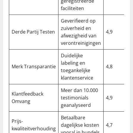
geregistreerde
faciliteiten
Geverifieerd op
zuiverheid en
Derde Partij Testen
4,9
afwezigheid van
verontreinigingen
Duidelijke
labeling en
Merk Transparantie
4,8
toegankelijke
klantenservice
Meer dan 10.000
Klantfeedback
testimonials
4,9
Omvang
geanalyseerd
Betaalbare
Prijs-
dagelijkse kosten
4,7
kwaliteitverhouding
vooral in bundels