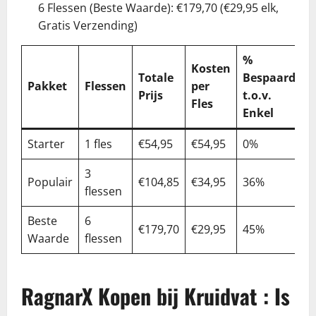
6 Flessen (Beste Waarde): €179,70 (€29,95 elk,
Gratis Verzending)
%
Kosten
Totale
Bespaard
Pakket
Flessen
per
Prijs
t.o.v.
Fles
Enkel
Starter
1 fles
€54,95
€54,95
0%
3
Populair
€104,85
€34,95
36%
flessen
Beste
6
€179,70
€29,95
45%
Waarde
flessen
RagnarX Kopen bij Kruidvat : Is