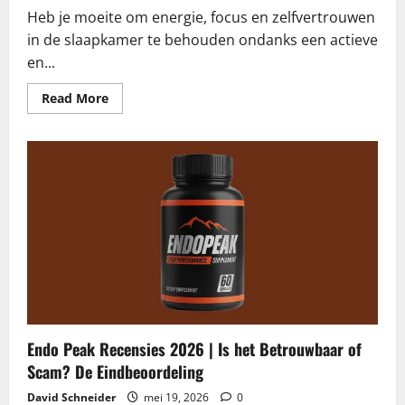
Heb je moeite om energie, focus en zelfvertrouwen
in de slaapkamer te behouden ondanks een actieve
en...
Read
Read More
more
about
RagnarX
Gummies
Recensies
2026
|
Is
het
een
Scam?
De
Onbevooroordeelde
Waarheid
Endo Peak Recensies 2026 | Is het Betrouwbaar of
Scam? De Eindbeoordeling
David Schneider
mei 19, 2026
0