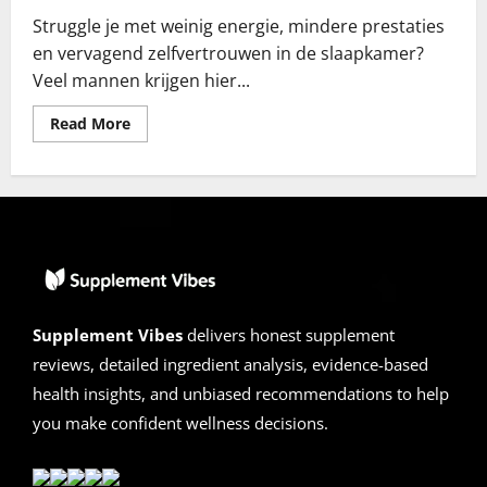
Struggle je met weinig energie, mindere prestaties
en vervagend zelfvertrouwen in de slaapkamer?
Veel mannen krijgen hier...
Read
Read More
more
about
Endo
Peak
Recensies
2026
|
Is
het
Betrouwbaar
of
Scam?
De
Supplement Vibes
delivers honest supplement
Eindbeoordeling
reviews, detailed ingredient analysis, evidence-based
health insights, and unbiased recommendations to help
you make confident wellness decisions.