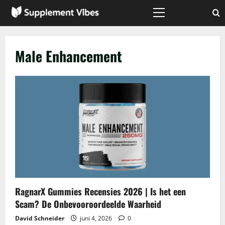
Skip
to
Primary
Menu
content
Male Enhancement
RagnarX Gummies Recensies 2026 | Is het een
Scam? De Onbevooroordeelde Waarheid
David Schneider
juni 4, 2026
0