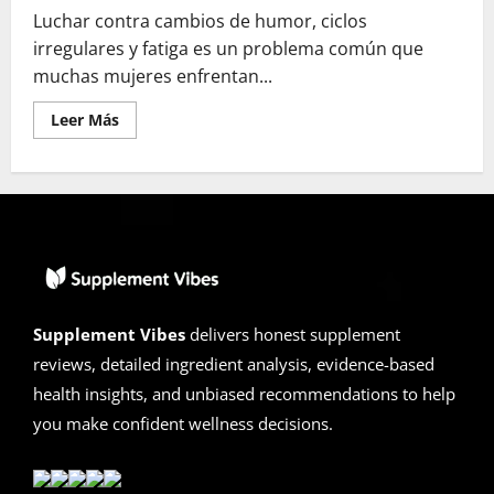
Luchar contra cambios de humor, ciclos
irregulares y fatiga es un problema común que
muchas mujeres enfrentan...
Leer
Leer Más
más
acerca
de
Reseñas
de
Lioria
Hormone
Balance
Formula
2026
|
¿Estafa
o
Supplement Vibes
delivers honest supplement
Legítimo?
La
reviews, detailed ingredient analysis, evidence-based
Verdad
Sin
health insights, and unbiased recommendations to help
Filtros
you make confident wellness decisions.