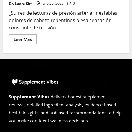
Dr. Laura Kim
julio 26, 2026
0
¿Sufres de lecturas de presión arterial inestables,
dolores de cabeza repentinos o esa sensación
constante de tensión...
Leer
Leer Más
más
acerca
de
Reseñas
de
GlucoLife+
Blood
Pressure
2026
|
¿Estafa
o
Legítimo?
Supplement Vibes
delivers honest supplement
La
Verdad
reviews, detailed ingredient analysis, evidence-based
sobre
el
health insights, and unbiased recommendations to help
Control
de
you make confident wellness decisions.
la
Presión