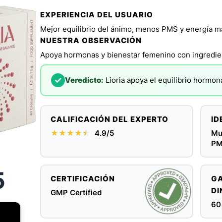
EXPERIENCIA DEL USUARIO
Mejor equilibrio del ánimo, menos PMS y energía m
NUESTRA OBSERVACIÓN
Apoya hormonas y bienestar femenino con ingredie
✓
Veredicto:
Lioria apoya el equilibrio hormona
CALIFICACIÓN DEL EXPERTO
ID
★★★★
★
★
4.9/5
Mu
PM
5
CERTIFICACIÓN
GA
DI
GMP Certified
60