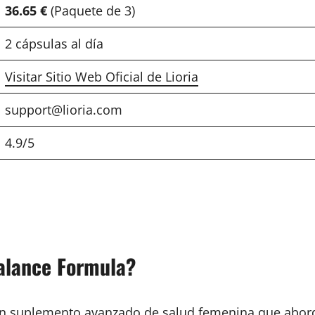
36.65 €
(Paquete de 3)
2 cápsulas al día
Visitar Sitio Web Oficial de Lioria
support@lioria.com
4.9/5
alance Formula?
n suplemento avanzado de salud femenina que aborda