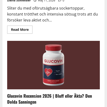
David Schneider
maj 11, 2026
0
Sliter du med oförutsägbara sockertoppar,
konstant trötthet och intensiva sötsug trots att du
försöker leva aktivt och...
Read
Read More
more
about
Glyvera
Recension
2026
|
Bluff
eller
Äkta?
Den
Dolda
Sanningen
Glucovin Recension 2026 | Bluff eller Äkta? Den
Dolda Sanningen