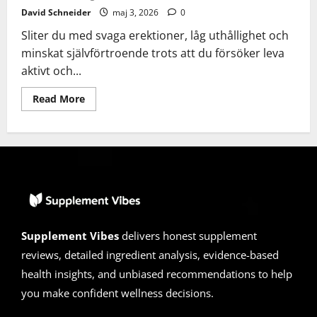
David Schneider
maj 3, 2026
0
Sliter du med svaga erektioner, låg uthållighet och
minskat självförtroende trots att du försöker leva
aktivt och...
Read
Read More
more
about
Liboprime
Recension
2026
|
Bluff
eller
Äkta?
Den
Dolda
Sanningen
Supplement Vibes
delivers honest supplement
reviews, detailed ingredient analysis, evidence-based
health insights, and unbiased recommendations to help
you make confident wellness decisions.