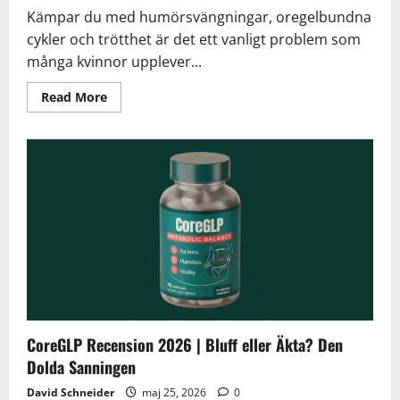
Kämpar du med humörsvängningar, oregelbundna
cykler och trötthet är det ett vanligt problem som
många kvinnor upplever...
Read
Read More
more
about
Lioria
Hormone
Balance
Formula
Recension
2026
|
Bluff
eller
Äkta?
Den
Dolda
Sanningen
CoreGLP Recension 2026 | Bluff eller Äkta? Den
Dolda Sanningen
David Schneider
maj 25, 2026
0