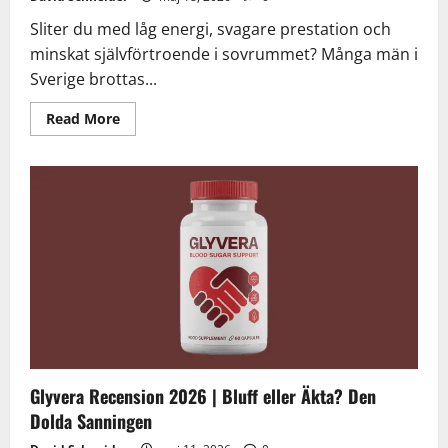
Sliter du med låg energi, svagare prestation och
minskat självförtroende i sovrummet? Många män i
Sverige brottas...
Read
Read More
more
about
Elvra
Male
Enhancement
Recension
2026
|
Bluff
eller
Äkta?
Den
Dolda
Sanningen
Glyvera Recension 2026 | Bluff eller Äkta? Den
Dolda Sanningen