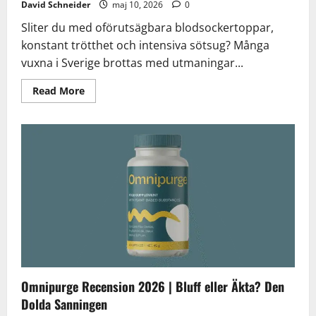
David Schneider
maj 10, 2026
0
Sliter du med oförutsägbara blodsockertoppar,
konstant trötthet och intensiva sötsug? Många
vuxna i Sverige brottas med utmaningar...
Read
Read More
more
about
Glucovin
Recension
2026
|
Bluff
eller
Äkta?
Den
Dolda
Sanningen
Omnipurge Recension 2026 | Bluff eller Äkta? Den
Dolda Sanningen