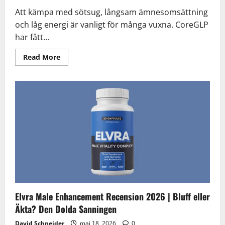
Att kämpa med sötsug, långsam ämnesomsättning
och låg energi är vanligt för många vuxna. CoreGLP
har fått...
Read
Read More
more
about
CoreGLP
Recension
2026
|
Bluff
eller
Äkta?
Den
Dolda
Sanningen
Elvra Male Enhancement Recension 2026 | Bluff eller
Äkta? Den Dolda Sanningen
David Schneider
maj 18, 2026
0