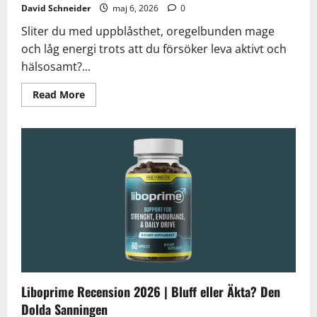
David Schneider
maj 6, 2026
0
Sliter du med uppblåsthet, oregelbunden mage
och låg energi trots att du försöker leva aktivt och
hälsosamt?...
Read
Read More
more
about
Omnipurge
Recension
2026
|
Bluff
eller
Äkta?
Den
Dolda
Sanningen
Liboprime Recension 2026 | Bluff eller Äkta? Den
Dolda Sanningen