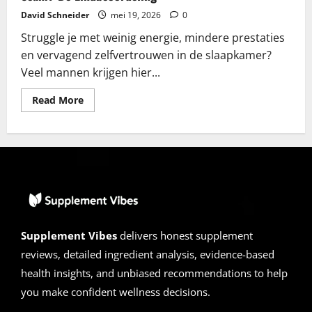
David Schneider
mei 19, 2026
0
Struggle je met weinig energie, mindere prestaties
en vervagend zelfvertrouwen in de slaapkamer?
Veel mannen krijgen hier...
Read
Read More
more
about
Endo
Peak
Recensies
2026
|
Is
het
Betrouwbaar
of
Scam?
De
Supplement Vibes
delivers honest supplement
Eindbeoordeling
reviews, detailed ingredient analysis, evidence-based
health insights, and unbiased recommendations to help
you make confident wellness decisions.