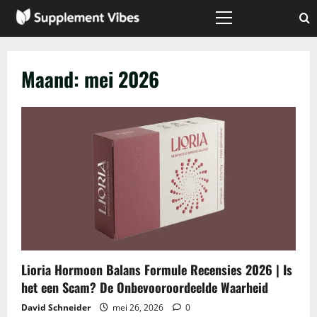
Skip
to
Primary
Menu
content
Maand:
mei 2026
Lioria Hormoon Balans Formule Recensies 2026 | Is
het een Scam? De Onbevooroordeelde Waarheid
David Schneider
mei 26, 2026
0