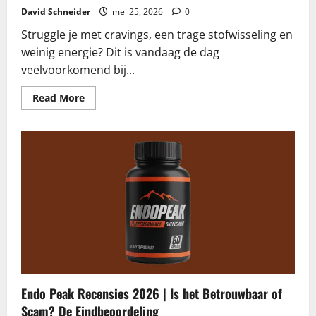
David Schneider
mei 25, 2026
0
Struggle je met cravings, een trage stofwisseling en
weinig energie? Dit is vandaag de dag
veelvoorkomend bij...
Read
Read More
more
about
CoreGLP
Recensies
2026
|
Is
het
een
Scam?
De
Onbevooroordeelde
Waarheid
Endo Peak Recensies 2026 | Is het Betrouwbaar of
Scam? De Eindbeoordeling