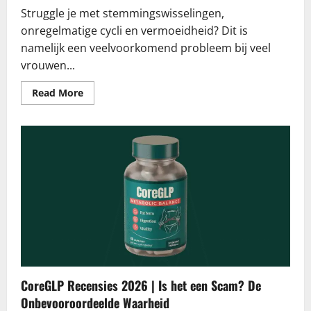
Struggle je met stemmingswisselingen,
onregelmatige cycli en vermoeidheid? Dit is
namelijk een veelvoorkomend probleem bij veel
vrouwen...
Read
Read More
more
about
Lioria
Hormoon
Balans
Formule
Recensies
2026
|
Is
het
een
Scam?
De
Onbevooroordeelde
Waarheid
CoreGLP Recensies 2026 | Is het een Scam? De
Onbevooroordeelde Waarheid